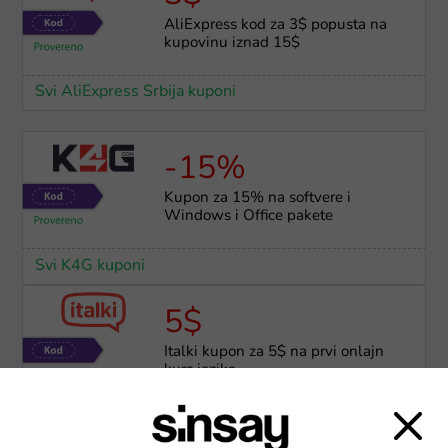
AliExpress kod za 3$ popusta na
kupovinu iznad 15$
Svi AliExpress Srbija kuponi
-15%
Kupon za 15% na softvere i
Windows i Office pakete
Svi K4G kuponi
5$
Italki kupon za 5$ na prvi onlajn
kurs jezika
Svi Italki kuponi