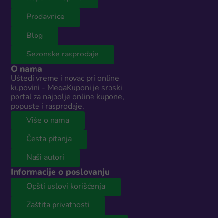
Prodavnice
Blog
Sezonske rasprodaje
O nama
Uštedi vreme i novac pri online
kupovini - MegaKuponi je srpski
portal za najbolje online kupone,
popuste i rasprodaje.
Više o nama
Česta pitanja
Naši autori
Informacije o poslovanju
Opšti uslovi korišćenja
Zaštita privatnosti