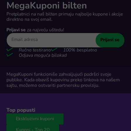
MegaKuponi bilten
Pretplatnici na naš bilten primaju najbolje kupone i akcije
direktno na svoj email.
Prijavi se
za najveću uštedu!
Prijavi se
Ručno testirano
100% besplatno
Odjava moguća bilokad
MegaKuponi funkcioniše zahvaljujući podršci svoje
publike. Kada obaviš kupovinu preko linkova na našem
sajtu, možemo ostvariti partnersku proviziju.
Top popusti
Ekskluzivni kuponi
Kuponi - Top 20