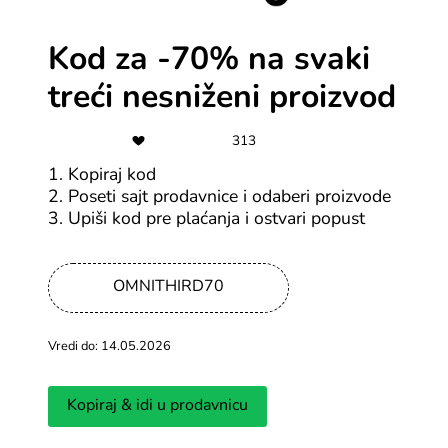
-3%
Kod za -70% na svaki
Kupon za 3% popusta na poklon
treći nesniženi proizvod
kartice
313
Svi Gameseal kuponi
1. Kopiraj kod
-10%
2. Poseti sajt prodavnice i odaberi proizvode
3. Upiši kod pre plaćanja i ostvari popust
Kupon za 10% na sve - igrice,
software i drugo
OMNITHIRD70
Svi Gameseal kuponi
Vredi do: 14.05.2026
-15%
Kupon za 15% popusta na sve
Kopiraj & idi u prodavnicu
softvere