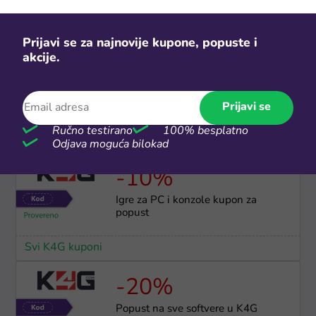
Svi Gameseal kuponi
Prijavi se za najnovije kupone, popuste i
akcije.
10.000 dinara
Preuzmi paket kupona u vrednosti
10.000 dinara
Prijavi se
Svi Temu kuponi
Ručno testirano
100% besplatno
Odjava moguća bilokad
-10%
Igre za PC i konzole kupon za
popust
Svi K4G kuponi
-20%
Popust na sve softvere u K4G