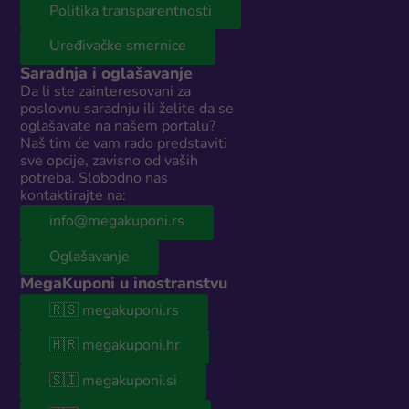
Politika transparentnosti
Uređivačke smernice
Saradnja i oglašavanje
Da li ste zainteresovani za
poslovnu saradnju ili želite da se
oglašavate na našem portalu?
Naš tim će vam rado predstaviti
sve opcije, zavisno od vaših
potreba. Slobodno nas
kontaktirajte na:
info@megakuponi.rs
Oglašavanje
MegaKuponi u inostranstvu
🇷🇸 megakuponi.rs
🇭🇷 megakuponi.hr
🇸🇮 megakuponi.si