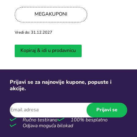
Sezonske rasprodaje
MEGAKUPONI
Vidi više
Vredi do: 31.12.2027
Kopiraj & idi u prodavnicu
Prijavi se za najnovije kupone, popuste i
Prolećne akcije
Dan zaljublj
akcije.
Prijavi se
MegaKuponi bilten
Ručno testirano
100% besplatno
Pretplatnici na naš bilten primaju najbolje kupone i akcije
Odjava moguća bilokad
direktno na svoj email.