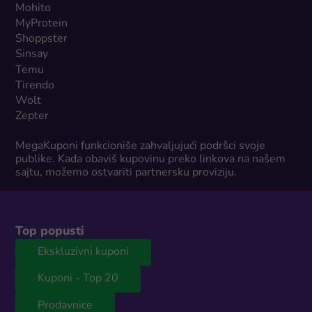
Mohito
MyProtein
Shoppster
Sinsay
Temu
Tirendo
Wolt
Zepter
MegaKuponi funkcioniše zahvaljujući podršci svoje
publike. Kada obaviš kupovinu preko linkova na našem
sajtu, možemo ostvariti partnersku proviziju.
Top popusti
Ekskluzivni kuponi
Kuponi - Top 20
Prodavnice