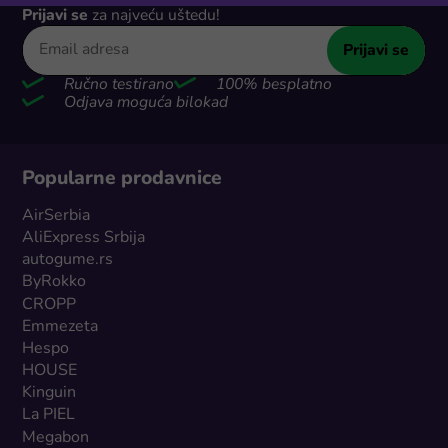
Prijavi se
za najveću uštedu!
Prijavi se
Ručno testirano
100% besplatno
Odjava moguća bilokad
Popularne prodavnice
AirSerbia
AliExpress Srbija
autogume.rs
ByRokko
CROPP
Emmezeta
Hespo
HOUSE
Kinguin
La PIEL
Megabon