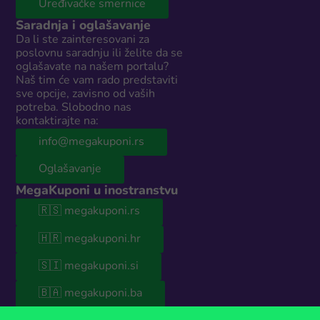
Uređivačke smernice
Saradnja i oglašavanje
Da li ste zainteresovani za
poslovnu saradnju ili želite da se
oglašavate na našem portalu?
Naš tim će vam rado predstaviti
sve opcije, zavisno od vaših
potreba. Slobodno nas
kontaktirajte na:
info@megakuponi.rs
Oglašavanje
MegaKuponi u inostranstvu
🇷🇸 megakuponi.rs
🇭🇷 megakuponi.hr
🇸🇮 megakuponi.si
🇧🇦 megakuponi.ba
© 2026 MegaKuponi® Srbija