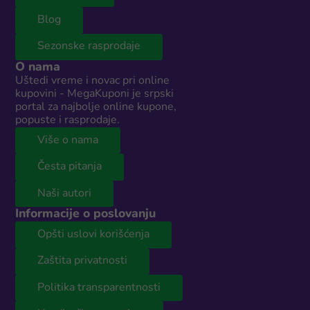
Blog
Sezonske rasprodaje
O nama
Uštedi vreme i novac pri online
kupovini - MegaKuponi je srpski
portal za najbolje online kupone,
popuste i rasprodaje.
Više o nama
Česta pitanja
Naši autori
Informacije o poslovanju
Opšti uslovi korišćenja
Zaštita privatnosti
Politika transparentnosti