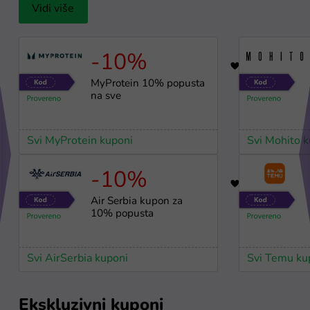
Vidi više
-10%
32
MyProtein 10% popusta
na sve
Svi MyProtein kuponi
Svi Mohito 
-10%
26
Air Serbia kupon za
10% popusta
Svi AirSerbia kuponi
Svi Temu ku
Ekskluzivni kuponi