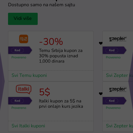
Dostupno samo na našem sajtu
Vidi više
-30%
71
Temu Srbija kupon za
30% popusta iznad
1,000 dinara
Svi Temu kuponi
Svi Zepter k
5$
33
Italki kupon za 5$ na
prvi onlajn kurs jezika
Svi Italki kuponi
Svi Zepter k