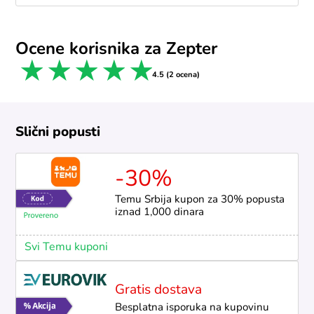
Ocene korisnika za Zepter
1 star
2 stars
3 stars
4 stars
5 stars
4.5 (2 ocena)
Slični popusti
-30%
Temu Srbija kupon za 30% popusta
iznad 1,000 dinara
Svi Temu kuponi
Gratis dostava
Besplatna isporuka na kupovinu