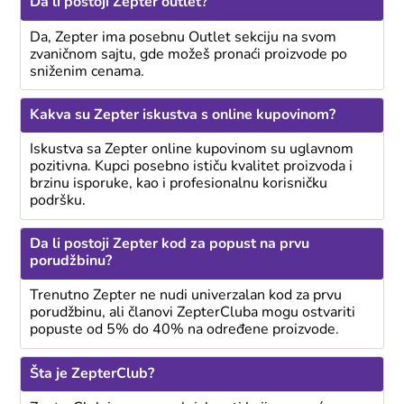
Da li postoji Zepter outlet?
Da, Zepter ima posebnu Outlet sekciju na svom
zvaničnom sajtu, gde možeš pronaći proizvode po
sniženim cenama.
Kakva su Zepter iskustva s online kupovinom?
Iskustva sa Zepter online kupovinom su uglavnom
pozitivna. Kupci posebno ističu kvalitet proizvoda i
brzinu isporuke, kao i profesionalnu korisničku
podršku.
Da li postoji Zepter kod za popust na prvu
porudžbinu?
Trenutno Zepter ne nudi univerzalan kod za prvu
porudžbinu, ali članovi ZepterCluba mogu ostvariti
popuste od 5% do 40% na određene proizvode.
Šta je ZepterClub?