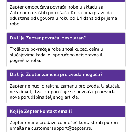
Zepter omogućava povraćaj robe u skladu sa
Zakonom o zaštiti potrošača. Kupac ima pravo da
odustane od ugovora u roku od 14 dana od prijema
robe.
Da li je Zepter povraćaj besplatan?
Troškove povraćaja robe snosi kupac, osim u
slučajevima kada je isporučena neispravna ili
pogrešna roba.
Da li je Zepter zamena proizvoda moguća?
Zepter ne nudi direktnu zamenu proizvoda. U slučaju
nezadovoljstva, preporučuje se povraćaj proizvoda i
nova porudžbina željenog artikla.
Koji je Zepter kontakt email?
Zepter online prodavnicu možeš kontaktirati putem
emaila na customersupport@zepter.rs.