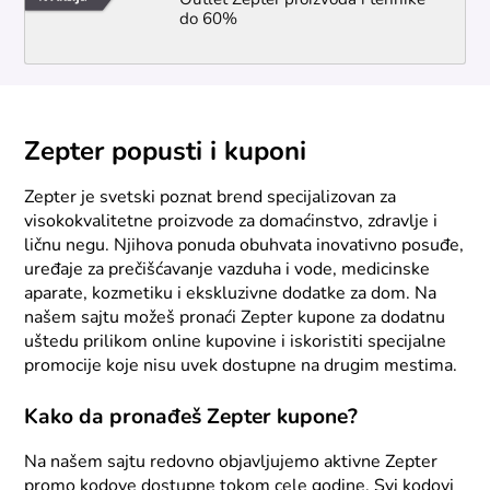
Outlet Zepter proizvoda i tehnike
do 60%
Zepter popusti i kuponi
Zepter je svetski poznat brend specijalizovan za
visokokvalitetne proizvode za domaćinstvo, zdravlje i
ličnu negu. Njihova ponuda obuhvata inovativno posuđe,
uređaje za prečišćavanje vazduha i vode, medicinske
aparate, kozmetiku i ekskluzivne dodatke za dom. Na
našem sajtu možeš pronaći Zepter kupone za dodatnu
uštedu prilikom online kupovine i iskoristiti specijalne
promocije koje nisu uvek dostupne na drugim mestima.
Kako da pronađeš Zepter kupone?
Na našem sajtu redovno objavljujemo aktivne Zepter
promo kodove dostupne tokom cele godine. Svi kodovi