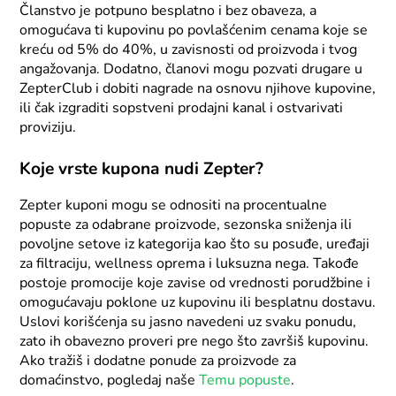
Članstvo je potpuno besplatno i bez obaveza, a
omogućava ti kupovinu po povlašćenim cenama koje se
kreću od 5% do 40%, u zavisnosti od proizvoda i tvog
angažovanja. Dodatno, članovi mogu pozvati drugare u
ZepterClub i dobiti nagrade na osnovu njihove kupovine,
ili čak izgraditi sopstveni prodajni kanal i ostvarivati
proviziju.
Koje vrste kupona nudi Zepter?
Zepter kuponi mogu se odnositi na procentualne
popuste za odabrane proizvode, sezonska sniženja ili
povoljne setove iz kategorija kao što su posuđe, uređaji
za filtraciju, wellness oprema i luksuzna nega. Takođe
postoje promocije koje zavise od vrednosti porudžbine i
omogućavaju poklone uz kupovinu ili besplatnu dostavu.
Uslovi korišćenja su jasno navedeni uz svaku ponudu,
zato ih obavezno proveri pre nego što završiš kupovinu.
Ako tražiš i dodatne ponude za proizvode za
domaćinstvo, pogledaj naše
Temu popuste
.