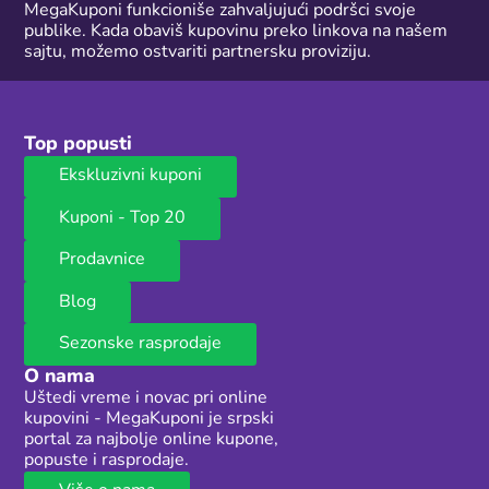
MegaKuponi funkcioniše zahvaljujući podršci svoje
publike. Kada obaviš kupovinu preko linkova na našem
sajtu, možemo ostvariti partnersku proviziju.
Top popusti
Ekskluzivni kuponi
Kuponi - Top 20
Prodavnice
Blog
Sezonske rasprodaje
O nama
Uštedi vreme i novac pri online
kupovini - MegaKuponi je srpski
portal za najbolje online kupone,
popuste i rasprodaje.