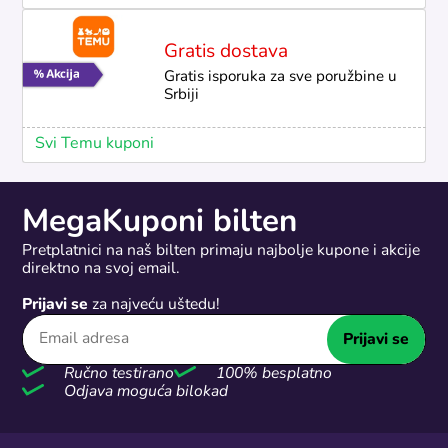
Gratis dostava
Gratis isporuka za sve poružbine u
Srbiji
Svi Temu kuponi
MegaKuponi bilten
Pretplatnici na naš bilten primaju najbolje kupone i akcije
direktno na svoj email.
Prijavi se
za najveću uštedu!
Prijavi se
Ručno testirano
100% besplatno
Odjava moguća bilokad