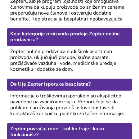
ZepterClub je program lojalnosti koji omogućava
članovima da kupuju proizvode po sniženim cenama,
preporučuju nove članove i ostvaruju dodatne
benefite. Registracija je besplatna i neobavezujuća.
Koje kategorije proizvoda prodaje Zepter online
prodavnica?
Zepter online prodavnica nudi širok asortiman
proizvoda, uključujući posuđe, kućne aparate,
prečišćivače vazduha i vode, medicinske uređaje,
kozmetiku i dodatke za dom.
Da li je Zepter isporuka besplatna?
Informacije o troškovima isporuke nisu eksplicitno
navedene na zvaničnom sajtu. Preporučuje se da
prilikom naručivanja proveriš uslove dostave ili
kontaktiraš korisničku podršku za tačne informacije.
Zepter povraćaj robe – koliko traje i kako
funkcioniše?