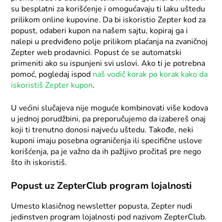
su besplatni za korišćenje i omogućavaju ti laku uštedu
prilikom online kupovine. Da bi iskoristio Zepter kod za
popust, odaberi kupon na našem sajtu, kopiraj ga i
nalepi u predviđeno polje prilikom plaćanja na zvaničnoj
Zepter web prodavnici. Popust će se automatski
primeniti ako su ispunjeni svi uslovi. Ako ti je potrebna
pomoć, pogledaj ispod
naš vodič korak po korak kako da
iskoristiš Zepter kupon
.
U većini slučajeva nije moguće kombinovati više kodova
u jednoj porudžbini, pa preporučujemo da izabereš onaj
koji ti trenutno donosi najveću uštedu. Takođe, neki
kuponi imaju posebna ograničenja ili specifične uslove
korišćenja, pa je važno da ih pažljivo pročitaš pre nego
što ih iskoristiš.
Popust uz ZepterClub program lojalnosti
Umesto klasičnog newsletter popusta, Zepter nudi
jedinstven program lojalnosti pod nazivom ZepterClub.