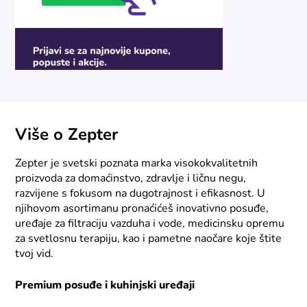
Više o Zepter
Zepter je svetski poznata marka visokokvalitetnih
proizvoda za domaćinstvo, zdravlje i ličnu negu,
razvijene s fokusom na dugotrajnost i efikasnost. U
njihovom asortimanu pronaćićeš inovativno posuđe,
uređaje za filtraciju vazduha i vode, medicinsku opremu
za svetlosnu terapiju, kao i pametne naočare koje štite
tvoj vid.
Premium posuđe i kuhinjski uređaji