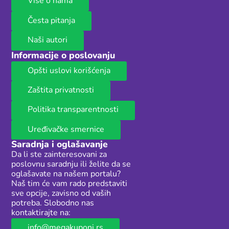
Više o nama
Česta pitanja
Naši autori
Informacije o poslovanju
Opšti uslovi korišćenja
Zaštita privatnosti
Politika transparentnosti
Uređivačke smernice
Saradnja i oglašavanje
Da li ste zainteresovani za
poslovnu saradnju ili želite da se
oglašavate na našem portalu?
Naš tim će vam rado predstaviti
sve opcije, zavisno od vaših
potreba. Slobodno nas
kontaktirajte na:
info@megakuponi.rs