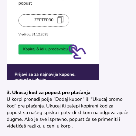
3. Ukucaj kod za popust pre plaćanja
U korpi pronađi polje "Dodaj kupon" ili "Ukucaj promo
kod" pre plaćanja. Ukucaj ili zalepi kopirani kod za
popust sa našeg spiska i potvrdi klikom na odgovarajuće
dugme. Ako je sve ispravno, popust će se primeniti i
videtićeš razliku u ceni u korpi.