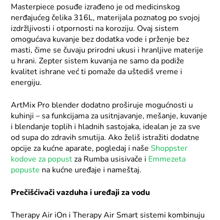
Masterpiece posuđe izrađeno je od medicinskog
nerđajućeg čelika 316L, materijala poznatog po svojoj
izdržljivosti i otpornosti na koroziju. Ovaj sistem
omogućava kuvanje bez dodatka vode i prženje bez
masti, čime se čuvaju prirodni ukusi i hranljive materije
u hrani. Zepter sistem kuvanja ne samo da podiže
kvalitet ishrane već ti pomaže da uštediš vreme i
energiju.
ArtMix Pro blender dodatno proširuje mogućnosti u
kuhinji – sa funkcijama za usitnjavanje, mešanje, kuvanje
i blendanje toplih i hladnih sastojaka, idealan je za sve
od supa do zdravih smutija. Ako želiš istražiti dodatne
opcije za kućne aparate, pogledaj i naše
Shoppster
kodove za popust
za Rumba usisivače i
Emmezeta
popuste
na kućne uređaje i nameštaj.
Prečišćivači vazduha i uređaji za vodu
Therapy Air iOn i Therapy Air Smart sistemi kombinuju