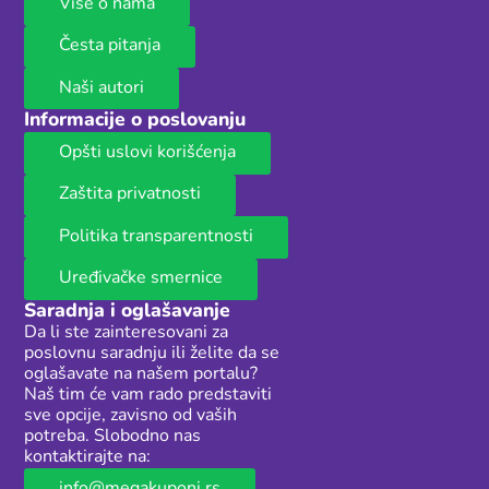
Više o nama
Česta pitanja
Naši autori
Informacije o poslovanju
Opšti uslovi korišćenja
Zaštita privatnosti
Politika transparentnosti
Uređivačke smernice
Saradnja i oglašavanje
Da li ste zainteresovani za
poslovnu saradnju ili želite da se
oglašavate na našem portalu?
Naš tim će vam rado predstaviti
sve opcije, zavisno od vaših
potreba. Slobodno nas
kontaktirajte na:
info@megakuponi.rs