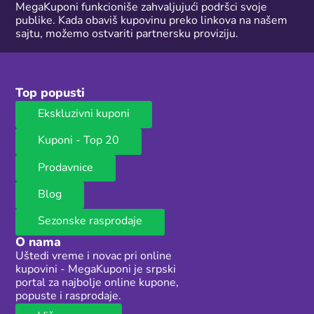
MegaKuponi funkcioniše zahvaljujući podršci svoje
publike. Kada obaviš kupovinu preko linkova na našem
sajtu, možemo ostvariti partnersku proviziju.
Top popusti
Ekskluzivni kuponi
Kuponi - Top 20
Prodavnice
Blog
Sezonske rasprodaje
O nama
Uštedi vreme i novac pri online
kupovini - MegaKuponi je srpski
portal za najbolje online kupone,
popuste i rasprodaje.