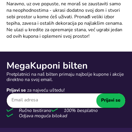
Naravno, uz ove popuste, ne moraš se zaustaviti samo
na neophodnostima - ukrasi dodatno svoj dom i stvori
sebi prostor u kome ćeš uživati. Pronađi veliki izbor
tepiha, zavesa i ostalih dekoracija po najlakšim cenama.
Ne ulazi u kredite za opremanje stana, već ugrabi jedan
od ovih kupona i oplemeni svoj prostor!
MegaKuponi bilten
Pretplatnici na naš bilten primaju najbolje kupone i akcije
direktno na svoj email.
Prijavi se
za najveću uštedu!
Prijavi se
Ručno testirano
100% besplatno
Odjava moguća bilokad