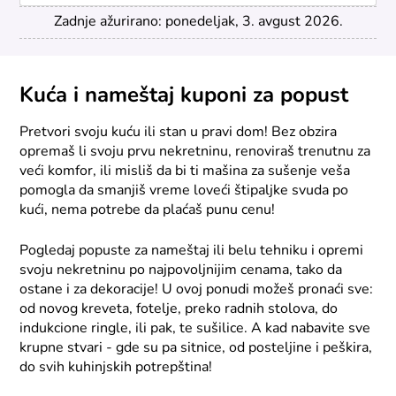
Zadnje ažurirano: ponedeljak, 3. avgust 2026.
Kuća i nameštaj kuponi za popust
Pretvori svoju kuću ili stan u pravi dom! Bez obzira
opremaš li svoju prvu nekretninu, renoviraš trenutnu za
veći komfor, ili misliš da bi ti mašina za sušenje veša
pomogla da smanjiš vreme loveći štipaljke svuda po
kući, nema potrebe da plaćaš punu cenu!
Pogledaj popuste za nameštaj ili belu tehniku i opremi
svoju nekretninu po najpovoljnijim cenama, tako da
ostane i za dekoracije! U ovoj ponudi možeš pronaći sve:
od novog kreveta, fotelje, preko radnih stolova, do
indukcione ringle, ili pak, te sušilice. A kad nabavite sve
krupne stvari - gde su pa sitnice, od posteljine i peškira,
do svih kuhinjskih potrepština!