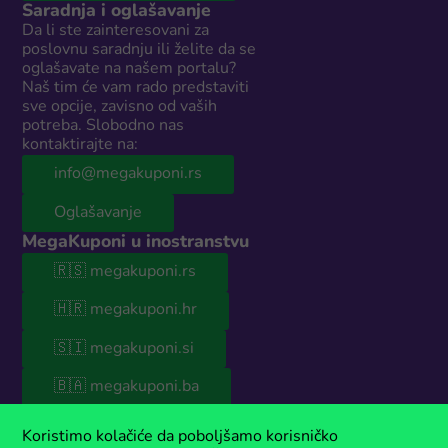
Saradnja i oglašavanje
Da li ste zainteresovani za
poslovnu saradnju ili želite da se
oglašavate na našem portalu?
Naš tim će vam rado predstaviti
sve opcije, zavisno od vaših
potreba. Slobodno nas
kontaktirajte na:
info@megakuponi.rs
Oglašavanje
MegaKuponi u inostranstvu
🇷🇸 megakuponi.rs
🇭🇷 megakuponi.hr
🇸🇮 megakuponi.si
🇧🇦 megakuponi.ba
© 2026 MegaKuponi® Srbija
Koristimo kolačiće da poboljšamo korisničko
Naš sajt sadrži sponzorisani sadržaj. Ako koristiš naše kupone, moguće