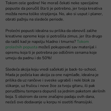
Tokom cele godine! Ne moraš čekati neke specijalne
popuste da poručiš šta ti je potrebno, jer tvoja kreativa
možda nema toliko strpljenja. No, ako si usput i planer,
obrati pažnju na sledeće periode.
Prolećni popusti idealna su prilika da obnoviš zalihe
kreativne opreme koje si potrošila zimus, jer šta drugo
da radiš kad je napolju hladno i tmurno?
Tokom
prolećnih popusta
možeš pokupovati sav materijal i
opremu koja ti je potrebna po odličnim cenama koje
umeju da padnu i do 50%!
Sledeća akcija koju vredi sačekati je back-to-school.
Mada je počela kao akcija za one najmlađe, idealna je
prilika da uz rančeve i sveske ugrabiš i neki blok za
slikanje, uz frulicu i nove žice za tvoju gitaru, ili pak
porudžbinu tempera dopuniš sa jednim paketom akrilnih
boja. S obzirom da cene značajno padaju ovih dana,
nećeš ovo dodavanje u korpu ni osetiti finansijski.