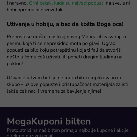
I naravno,
Crni petak, kada su najveći popusti
na sve, a ni
hobi oprema nije izuzetak.
Uživanje u hobiju, a bez da košta Boga oca!
Prepusti se mašti i naslikaj novog Monea, ili zasviraj tu
pesmu koja ti se neprekidno mota po glavi! Ugrabi
popusti za bilo koju potrepštinu koja ti fali da stvoriš
nešto u čemu ćeš uživati, ili poneti dragim ljudima na
poklon!
Uživanje u tvom hobiju ne mora biti komplikovano ili
skupo - uz ove popuste i pristupačnost materijala za isti,
lakše ćeš naći i vremena za bavljenje njime!
MegaKuponi bilten
Pretplatnici na naš bilten primaju najbolje kupone i akcije
direktno na svoj email.