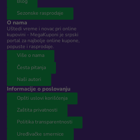
Blog
Sezonske rasprodaje
O nama
Uštedi vreme i novac pri online
kupovini - MegaKuponi je srpski
portal za najbolje online kupone,
popuste i rasprodaje.
Više o nama
Česta pitanja
Naši autori
Informacije o poslovanju
Opšti uslovi korišćenja
Zaštita privatnosti
Politika transparentnosti
Uređivačke smernice