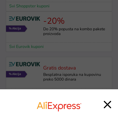
Svi Shoppster kuponi
-20%
Do 20% popusta na kombo pakete
proizvoda
Svi Eurovik kuponi
Gratis dostava
Besplatna isporuka na kupovinu
preko 5000 dinara
Svi Eurovik kuponi
-40%
Smart Connect ponuda i ekskluzivni