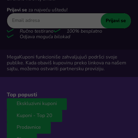
Prijavi se
za najveću uštedu!
Prijavi se
Ručno testirano
100% besplatno
Odjava moguća bilokad
MegaKuponi funkcioniše zahvaljujući podršci svoje
publike. Kada obaviš kupovinu preko linkova na našem
sajtu, možemo ostvariti partnersku proviziju.
Top popusti
Ekskluzivni kuponi
Kuponi - Top 20
Prodavnice