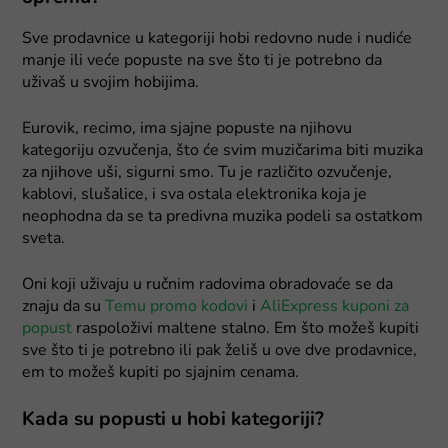
Sve prodavnice u kategoriji hobi redovno nude i nudiće
manje ili veće popuste na sve što ti je potrebno da
uživaš u svojim hobijima.
Eurovik, recimo, ima sjajne popuste na njihovu
kategoriju ozvučenja, što će svim muzičarima biti muzika
za njihove uši, sigurni smo. Tu je različito ozvučenje,
kablovi, slušalice, i sva ostala elektronika koja je
neophodna da se ta predivna muzika podeli sa ostatkom
sveta.
Oni koji uživaju u ručnim radovima obradovaće se da
znaju da su
Temu promo kodovi
i
AliExpress kuponi za
popust
raspoloživi maltene stalno. Em što možeš kupiti
sve što ti je potrebno ili pak želiš u ove dve prodavnice,
em to možeš kupiti po sjajnim cenama.
Kada su popusti u hobi kategoriji?