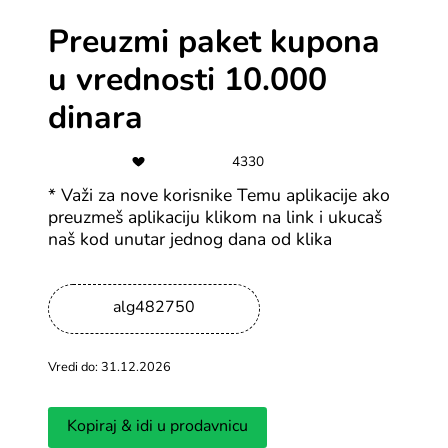
Preuzmi paket kupona
-3%
u vrednosti 10.000
Kupon za 3% popusta na poklon
kartice
dinara
Svi Gameseal kuponi
4330
-10%
* Važi za nove korisnike Temu aplikacije ako
preuzmeš aplikaciju klikom na link i ukucaš
Kupon za 10% na sve - igrice,
naš kod unutar jednog dana od klika
software i drugo
Svi Gameseal kuponi
alg482750
-15%
Vredi do: 31.12.2026
Kupon za 15% popusta na sve
softvere
Kopiraj & idi u prodavnicu