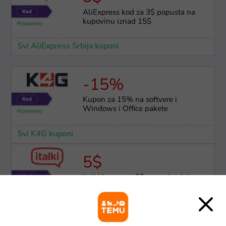
AliExpress kod za 3$ popusta na
kupovinu iznad 15$
Svi AliExpress Srbija kuponi
-15%
Kupon za 15% na softvere i
Windows i Office pakete
Svi K4G kuponi
5$
Italki kupon za 5$ na prvi onlajn
kurs jezika
Svi Italki kuponi