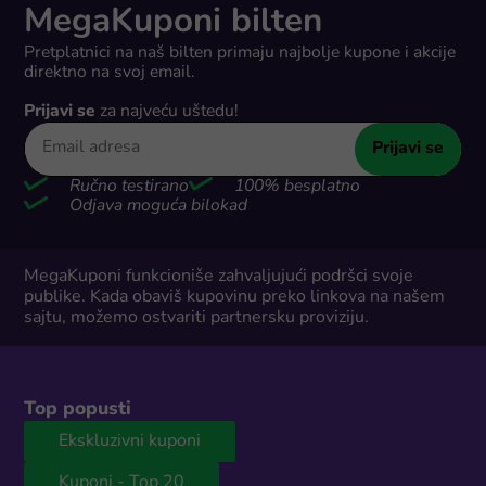
MegaKuponi bilten
Pretplatnici na naš bilten primaju najbolje kupone i akcije
direktno na svoj email.
Prijavi se
za najveću uštedu!
Prijavi se
Ručno testirano
100% besplatno
Odjava moguća bilokad
MegaKuponi funkcioniše zahvaljujući podršci svoje
publike. Kada obaviš kupovinu preko linkova na našem
sajtu, možemo ostvariti partnersku proviziju.
Top popusti
Ekskluzivni kuponi
Kuponi - Top 20