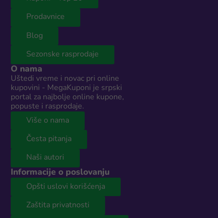
Prodavnice
Blog
Sezonske rasprodaje
O nama
Uštedi vreme i novac pri online
kupovini - MegaKuponi je srpski
portal za najbolje online kupone,
popuste i rasprodaje.
Više o nama
Česta pitanja
Naši autori
Informacije o poslovanju
Opšti uslovi korišćenja
Zaštita privatnosti