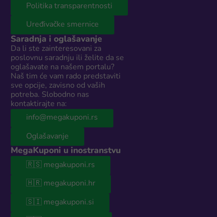
Politika transparentnosti
Uređivačke smernice
Saradnja i oglašavanje
Da li ste zainteresovani za
poslovnu saradnju ili želite da se
oglašavate na našem portalu?
Naš tim će vam rado predstaviti
sve opcije, zavisno od vaših
potreba. Slobodno nas
kontaktirajte na:
info@megakuponi.rs
Oglašavanje
MegaKuponi u inostranstvu
🇷🇸 megakuponi.rs
🇭🇷 megakuponi.hr
🇸🇮 megakuponi.si