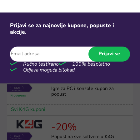
Svi Gameseal kuponi
Prijavi se za najnovije kupone, popuste i
10.000 dinara
akcije.
Preuzmi paket kupona u vrednosti
10.000 dinara
Prijavi se
Svi Temu kuponi
Ručno testirano
100% besplatno
Odjava moguća bilokad
-10%
Igre za PC i konzole kupon za
popust
Svi K4G kuponi
-20%
Popust na sve softvere u K4G