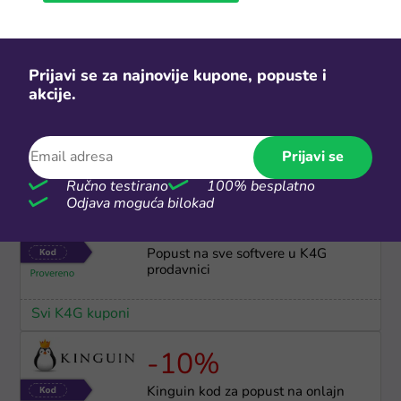
Svi Gameseal kuponi
10.000 dinara
Prijavi se za najnovije kupone, popuste i
akcije.
Preuzmi paket kupona u vrednosti
10.000 dinara
Prijavi se
Svi Temu kuponi
Ručno testirano
100% besplatno
Odjava moguća bilokad
-20%
Popust na sve softvere u K4G
prodavnici
Svi K4G kuponi
-10%
Kinguin kod za popust na onlajn