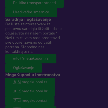
Politika transparentnosti
Uređivačke smernice
Saradnja i oglašavanje
Da li ste zainteresovani za
poslovnu saradnju ili želite da se
oglašavate na našem portalu?
Naš tim će vam rado predstaviti
sve opcije, zavisno od vaših
potreba. Slobodno nas
kontaktirajte na:
info@megakuponi.rs
Oglašavanje
MegaKuponi u inostranstvu
🇷🇸 megakuponi.rs
🇭🇷 megakuponi.hr
🇸🇮 megakuponi.si