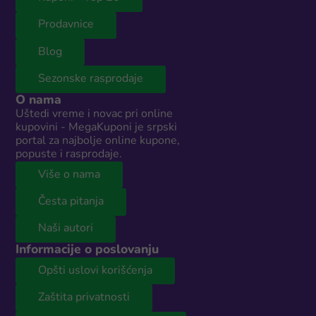
Prodavnice
Blog
Sezonske rasprodaje
O nama
Uštedi vreme i novac pri online
kupovini - MegaKuponi je srpski
portal za najbolje online kupone,
popuste i rasprodaje.
Više o nama
Česta pitanja
Naši autori
Informacije o poslovanju
Opšti uslovi korišćenja
Zaštita privatnosti