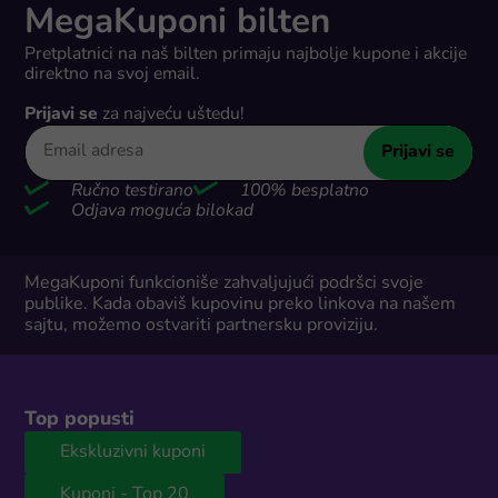
MegaKuponi bilten
Pretplatnici na naš bilten primaju najbolje kupone i akcije
direktno na svoj email.
Prijavi se
za najveću uštedu!
Prijavi se
Ručno testirano
100% besplatno
Odjava moguća bilokad
MegaKuponi funkcioniše zahvaljujući podršci svoje
publike. Kada obaviš kupovinu preko linkova na našem
sajtu, možemo ostvariti partnersku proviziju.
Top popusti
Ekskluzivni kuponi
Kuponi - Top 20