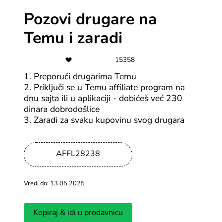
Pozovi drugare na
-3%
Temu i zaradi
Kupon za 3% popusta na poklon
kartice
15358
Svi Gameseal kuponi
1. Preporuči drugarima Temu
2. Priključi se u Temu affiliate program na
-10%
dnu sajta ili u aplikaciji - dobićeš već 230
dinara dobrodošlice
Kupon za 10% na sve - igrice,
3. Zaradi za svaku kupovinu svog drugara
software i drugo
Svi Gameseal kuponi
AFFL28238
-15%
Vredi do: 13.05.2025
Kupon za 15% popusta na sve
softvere
Kopiraj & idi u prodavnicu