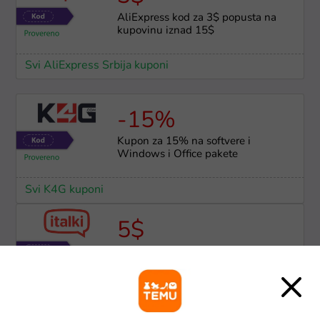
AliExpress kod za 3$ popusta na
kupovinu iznad 15$
Svi AliExpress Srbija kuponi
-15%
Kupon za 15% na softvere i
Windows i Office pakete
Svi K4G kuponi
5$
Italki kupon za 5$ na prvi onlajn
kurs jezika
Svi Italki kuponi