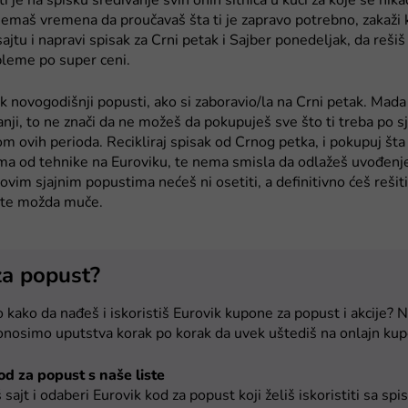
i je na spisku sređivanje svih onih sitnica u kući za koje se ni
nemaš vremena da proučavaš šta ti je zapravo potrebno, zakaži 
ajtu i napravi spisak za Crni petak i Sajber ponedeljak, da rešiš
bleme po super ceni.
ik novogodišnji popusti, ako si zaboravio/la na Crni petak. Mada
nji, to ne znači da ne možeš da pokupuješ sve što ti treba po s
m ovih perioda. Recikliraj spisak od Crnog petka, i pokupuj šta 
a od tehnike na Euroviku, te nema smisla da odlažeš uvođen
 ovim sjajnim popustima nećeš ni osetiti, a definitivno ćeš reši
i te možda muče.
za popust?
 kako da nađeš i iskoristiš Eurovik kupone za popust i akcije? Ne
onosimo uputstva korak po korak da uvek uštediš na onlajn kup
od za popust s naše liste
sajt i odaberi Eurovik kod za popust koji želiš iskoristiti sa sp