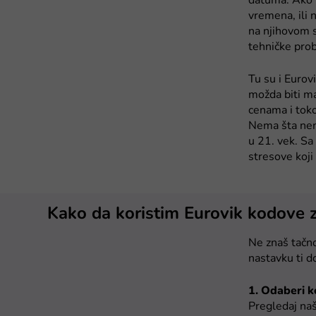
datuma. Ako t
vremena, ili 
na njihovom s
tehničke pro
Tu su i Eurov
možda biti ma
cenama i toko
Nema šta nem
u 21. vek. Sa
stresove koj
Kako da koristim Eurovik kodove 
Ne znaš tačno
nastavku ti d
1. Odaberi k
Pregledaj naš 