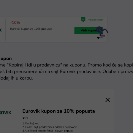
 kupon
me "Kopiraj i idi u prodavnicu" na kuponu. Promo kod će se kop
 ćeš biti preusmeren/a na sajt Eurovik prodavnice. Odaberi proiz
 dodaj ih u korpu.