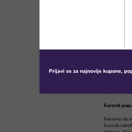
sajtu. Tako da
savetujemo da
Eurovik popu
Eurovik tokom
svih potrepšt
odmor? Ugrabi
sitter radi u
Prijavi se za najnovije kupone, pop
Leto je ideal
panele na svoj
pružiti miran
da je “delova
Eurovik popu
Naravno da ne
Eurovik takođ