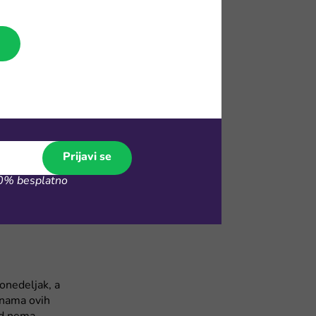
ta ti treba,
 za kupovinu
d ideš na
tvoj pet-
Prijavi se
aš solarne
% besplatno
rmi koji će ti
ije uvek kažu
onedeljak, a
enama ovih