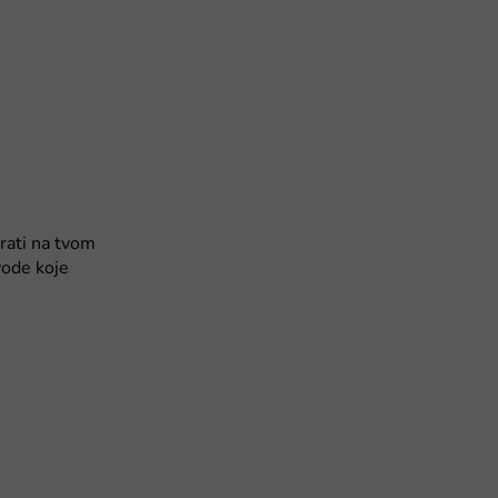
irati na tvom
vode koje