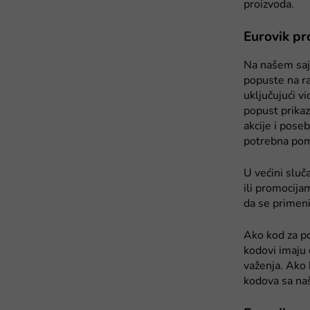
proizvoda.
Eurovik pr
Na našem saj
popuste na ra
uključujući v
popust prikaz
akcije i pose
potrebna pom
U većini slu
ili promocija
da se primeni
Ako kod za pop
kodovi imaju 
važenja. Ako 
kodova sa naš