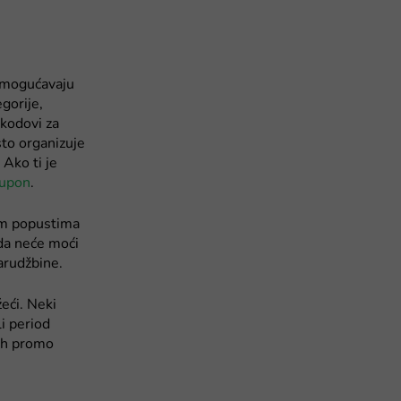
omogućavaju
gorije,
 kodovi za
sto organizuje
Ako ti je
kupon
.
im popustima
žda neće moći
arudžbine.
žeći. Neki
i period
nih promo