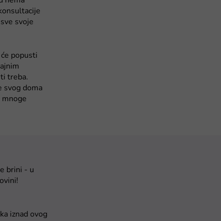
kad nema
konsultacije
 sve svoje
 će popusti
jajnim
ti treba.
je svog doma
ti mnoge
 brini - u
ovini!
iska iznad ovog