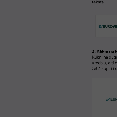
teksta.
2. Klikni na
Klikni na dug
uređaju, a ti
želiš kupiti i