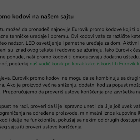
omo kodovi na našem sajtu
tu možeš da pronađeš najnovije Eurovik promo kodove koji ti 
zne tehničke uređaje i opremu. Ovi kodovi važe za različite kate
ideo nadzor, LED osvetljenje i pametne uređaje za dom. Aktivni
ani su iznad ovog teksta i redovno se ažuriraju. Iako Eurovik če
bne ponude, naši promo kodovi ti omogućavaju dodatnu uštedu. 
oć, pogledaj
naš vodič korak po korak kako iskoristiti Eurovik 
čajeva, Eurovik promo kodovi ne mogu da se kombinuju sa drug
ma. Ako je proizvod već na sniženju, dodatni kod za popust mo
. Preporučujemo da proveriš uslove korišćenja pre završetka n
ust ne radi, proveri da li je ispravno unet i da li je još uvek va
ograničenja na određene proizvode, minimalni iznos kupovine il
kod i dalje ne funkcioniše, pokušaj sa nekim od drugih dostup
eg sajta ili proveri uslove korišćenja.