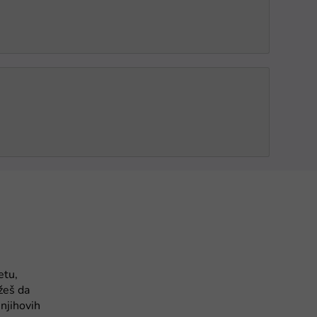
etu,
žeš da
njihovih