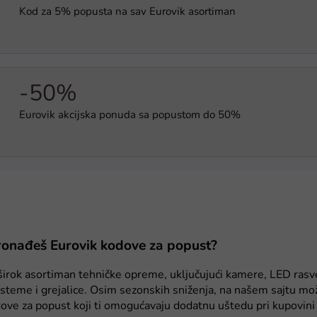
Kod za 5% popusta na sav Eurovik asortiman
-50%
Eurovik akcijska ponuda sa popustom do 50%
onađeš Eurovik kodove za popust?
širok asortiman tehničke opreme, uključujući kamere, LED rasv
steme i grejalice. Osim sezonskih sniženja, na našem sajtu mo
ve za popust koji ti omogućavaju dodatnu uštedu pri kupovini 