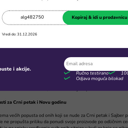
, ako odlažeš kupovinu tehnike jer je skupo, a ni ne znaš tačno š
 odeš na njihov sajt tokom jednog od ovih perioda.
alg482750
Kopiraj & idi u prodavnicu
sti za leto
Vredi do: 31.12.2026
 leta često ima sjajne popuste, što je realno i sjajan momenat
ina sa ovog sajta. Brineš se da ostaviš svog ljubimca samog ka
 pametne kamere sa sajta po sniženim cenama, te isprati šta 
 tvom stanu.
uste i akcije.
na prilika i da odeš “van mreže” u slobodnom prevodu, i instalir
Ručno testirano
100
 krov, te zaboraviš na račune za struju. Tu su i protivpožarni ala
Odjava moguća bilokad
 san iako ti je prvi komšija možda piroman. Ne znamo, sve komš
o vrlo fino i dobroćudno, baš čudno da je zapalio ceo komšiluk.”
sti za Crni petak i Novu godinu
ma većih popusta od onih koji se nude za Crni petak i Sajber p
e ne propušta priliku da ponudi svoje proizvode po odličnim c