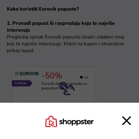
Kako koristiti Eurovik popuste?
1. Pronađi popust ili rasprodaju koja te najviše
interesuje
Pregledaj spisak Eurovik popusta iznad i odaberi onaj
koji te najviše interesuje. Klikni na kupon i otvorićese
prikaz ispod.
2. Klikni na popust
Klikni na "Idi u prodavnicu" i bićeš preusmeren na
Eurovik sajt gde su prikazane rasprodaje ili trenutačno