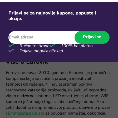
Prijavi se za najnovije kupone, popuste i
akcije.
Prijavi se
Ručno testirano
100% besplatno
Odjava moguća bilokad
Više o Eurovik
Eurovik, osnovan 2010. godine u Pančevu, je porodična
kompanija koja se ističe u pružanju inovativnih
tehnoloških rešenja. Njihov asortiman pokriva
raznovrsne kategorije proizvoda, uključujući napredne
video nadzorne sisteme, LED osvetljenje, alarme, WiFi
kamere i još mnogo toga za obezbeđenje doma. Ako
želiš dodatno da opremiš svoj prostor, obavezno proveri
i
Emmezeta popuste
za povoljan nameštaj, dekoraciju i