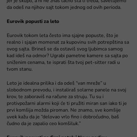
jer je skupo, a ni ne znaš tačno šta ti treba, savetujemo
da odeš na njihov sajt tokom jednog od ovih perioda.
Eurovik popusti za leto
Eurovik tokom leta često ima sjajne popuste, što je
realno i sjajan momenat za kupovinu svih potrepština sa
ovog sajta. Brineš se da ostaviš svog ljubimca samog
kad ideš na odmor? Ugrabi pametne kamere sa sajta po
sniženim cenama, te isprati šta tvoj pet-sitter radi u
tvom stanu.
Leto je idealna prilika i da odeš “van mreže” u
slobodnom prevodu, i instaliraš solarne panele na svoj
krov, te zaboraviš na račune za struju. Tu su i
protivpožarni alarmi koji će ti pružiti miran san iako ti je
prvi komšija možda piroman. Ne znamo, sve komšije
uvek kažu da je “delovao vrlo fino i dobroćudno, baš
čudno da je zapalio ceo komšiluk.”