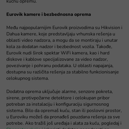
kućnu opremu.
Eurovik kamere i bezbednosna oprema
Među najpopularnijim Eurovik proizvodima su Hikvision i
Dahua kamere, koje predstavljaju vrhunska rešenja u
oblasti video nadzora, a mogu da se montiraju i unutar
kola za dodatan nadzor i bezbednost vozila. Takođe,
Eurovik nudi širok spektar WiFi kamera, kao i hard
diskove i kablove specijalizovane za video nadzor,
povezivanje i pohranu podataka. U oblasti napajanja,
dostupna su različita rešenja za stabilno funkcionisanje
celokupnog sistema.
Dodatna oprema uključuje alarme, senzore pokreta,
sirene, protivpožarne detektore i celokupan pribor
potreban za instalaciju i konfiguraciju sigurnosnog
sistema. Bilo da opremaš kuću, stan ili poslovni prostor,
u Euroviku možeš da pronađeš pouzdana rešenja za sve
potrebe. Ako tražiš još uređaja i alata za kuću, pogledaj i