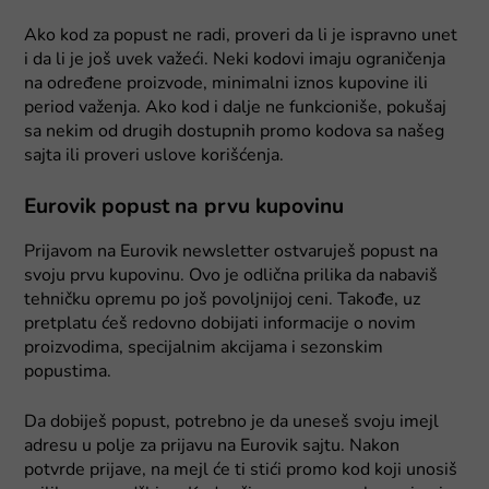
Ako kod za popust ne radi, proveri da li je ispravno unet
i da li je još uvek važeći. Neki kodovi imaju ograničenja
na određene proizvode, minimalni iznos kupovine ili
period važenja. Ako kod i dalje ne funkcioniše, pokušaj
sa nekim od drugih dostupnih promo kodova sa našeg
sajta ili proveri uslove korišćenja.
Eurovik popust na prvu kupovinu
Prijavom na Eurovik newsletter ostvaruješ popust na
svoju prvu kupovinu. Ovo je odlična prilika da nabaviš
tehničku opremu po još povoljnijoj ceni. Takođe, uz
pretplatu ćeš redovno dobijati informacije o novim
proizvodima, specijalnim akcijama i sezonskim
popustima.
Da dobiješ popust, potrebno je da uneseš svoju imejl
adresu u polje za prijavu na Eurovik sajtu. Nakon
potvrde prijave, na mejl će ti stići promo kod koji unosiš