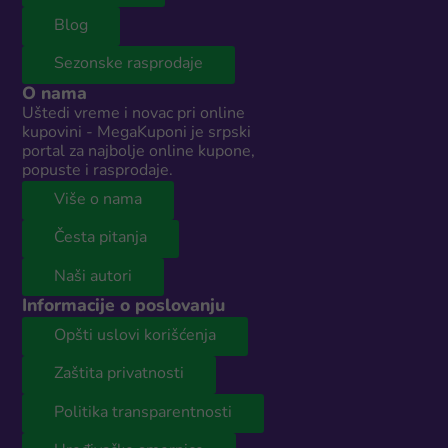
Blog
Sezonske rasprodaje
O nama
Uštedi vreme i novac pri online
kupovini - MegaKuponi je srpski
portal za najbolje online kupone,
popuste i rasprodaje.
Više o nama
Česta pitanja
Naši autori
Informacije o poslovanju
Opšti uslovi korišćenja
Zaštita privatnosti
Politika transparentnosti