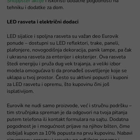
Shoppster akcije
i iskoristi dodatne pogodnosti na
tehniku i dodatke za dom.
LED rasveta i električni dodaci
LED sijalice i spoljna rasveta su važan deo Eurovik
ponude – dostupni su LED reflektori, trake, paneli,
plafonjere, novogodišnja dekoracija, panik lampe, pa čak
i ukrasna rasveta za enterijer i eksterijer. Ova rasveta
štedi energiju i pruža dug vek trajanja, a veliki izbor
modela omogućava ti da pronađeš osvetljenje koje se
uklapa u tvoj prostor. Često su aktivni popusti i kuponi
za LED rasvetu i opremu, što kupovinu čini još
isplativijom.
Eurovik ne nudi samo proizvode, već i stručnu podršku –
tim stručnjaka spreman je da odgovori na tvoja pitanja
putem telefona ili kontakt formulara na sajtu. Dodatna
pogodnost je i mogućnost prijave na njihov bilten, čime
dobijaš kupon za 10% popusta na prvu kupovinu. Nabavi