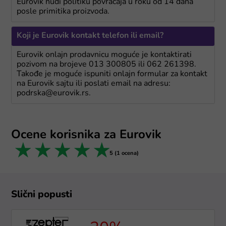
Eurovik nudi politiku povraćaja u roku od 14 dana
posle primitika proizvoda.
Koji je Eurovik kontakt telefon ili email?
Eurovik onlajn prodavnicu moguće je kontaktirati
pozivom na brojeve 013 300805 ili 062 261398.
Takođe je moguće ispuniti onlajn formular za kontakt
na Eurovik sajtu ili poslati email na adresu:
podrska@eurovik.rs.
Ocene korisnika za Eurovik
1 star
2 stars
3 stars
4 stars
5 stars
5 (1 ocena)
Slični popusti