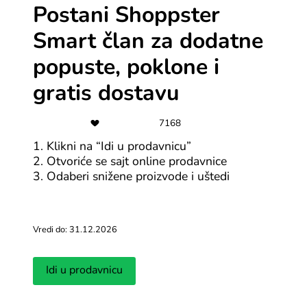
sniženi proizvodi. Sada možeš odmah kupovati sa
Postani Shoppster
popustom!
Smart član za dodatne
popuste, poklone i
gratis dostavu
7168
1. Klikni na “Idi u prodavnicu”
2. Otvoriće se sajt online prodavnice
3. Odaberi snižene proizvode i uštedi
Vredi do: 31.12.2026
Idi u prodavnicu