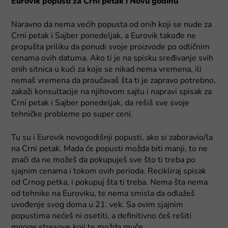
Eurovik popusti za Crni petak i Novu godinu
Naravno da nema većih popusta od onih koji se nude za
Crni petak i Sajber ponedeljak, a Eurovik takođe ne
propušta priliku da ponudi svoje proizvode po odličnim
cenama ovih datuma. Ako ti je na spisku sređivanje svih
onih sitnica u kući za koje se nikad nema vremena, ili
nemaš vremena da proučavaš šta ti je zapravo potrebno,
zakaži konsultacije na njihovom sajtu i napravi spisak za
Crni petak i Sajber ponedeljak, da rešiš sve svoje
tehničke probleme po super ceni.
Tu su i Eurovik novogodišnji popusti, ako si zaboravio/la
na Crni petak. Mada će popusti možda biti manji, to ne
znači da ne možeš da pokupuješ sve što ti treba po
sjajnim cenama i tokom ovih perioda. Recikliraj spisak
od Crnog petka, i pokupuj šta ti treba. Nema šta nema
od tehnike na Euroviku, te nema smisla da odlažeš
uvođenje svog doma u 21. vek. Sa ovim sjajnim
popustima nećeš ni osetiti, a definitivno ćeš rešiti
mnoge stresove koji te možda muče.