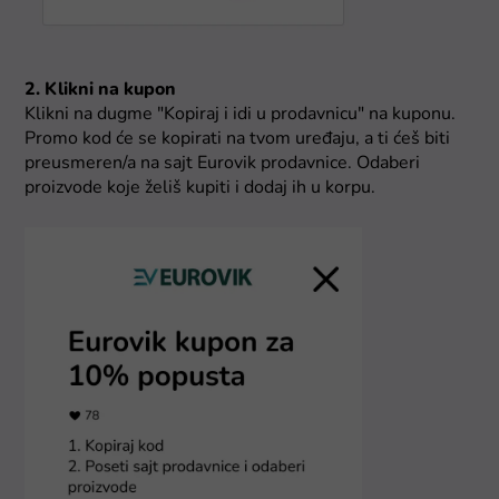
2. Klikni na kupon
Klikni na dugme "Kopiraj i idi u prodavnicu" na kuponu.
Promo kod će se kopirati na tvom uređaju, a ti ćeš biti
preusmeren/a na sajt Eurovik prodavnice. Odaberi
proizvode koje želiš kupiti i dodaj ih u korpu.