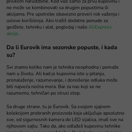
prilikom narudžbine. Kod važi samo za prvu kupovinu i
ne može se kombinovati sa drugim popustima ili
akcijama. Pre upotrebe obavezno proveri rok važenja i
uslove korišćenja. Ako tražiš dodatne ponude za
gedžete, tehniku i alat, pogledaj i naše
AliExpress
akcije
.
Da li Eurovik ima sezonske popuste, i kada
su?
Svi znamo koliko nam je tehnika neophodna i pomaže
nam u životu. Ali kad je kupovina iste u pitanju,
pronalaženje, razumevanje, i donošenje odluka može
biti najveća noćna mora. Bar za nas koji se ne
razumemo, tehničari po struci stop.
Sa druge strane, tu je Eurovik. Sa svojom sjajnom
kolekcijom probranih proizvoda koja uključuje apsolutno
sve, od sigurnosnih kamera do LED sijalica, imaš sve na
njihovom sajtu. Tako da, ako odlažeš kupovinu tehnike