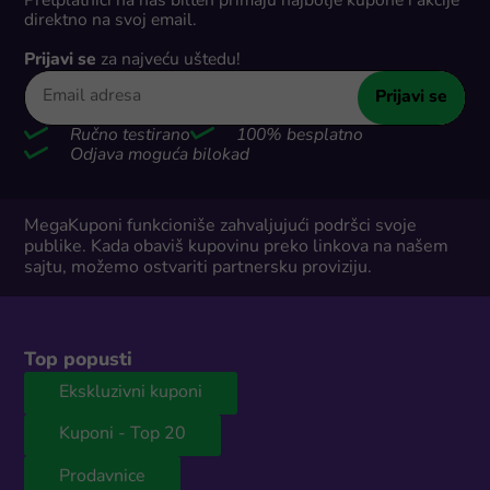
Pretplatnici na naš bilten primaju najbolje kupone i akcije
direktno na svoj email.
Prijavi se
za najveću uštedu!
Prijavi se
Ručno testirano
100% besplatno
Odjava moguća bilokad
MegaKuponi funkcioniše zahvaljujući podršci svoje
publike. Kada obaviš kupovinu preko linkova na našem
sajtu, možemo ostvariti partnersku proviziju.
Top popusti
Ekskluzivni kuponi
Kuponi - Top 20
Prodavnice