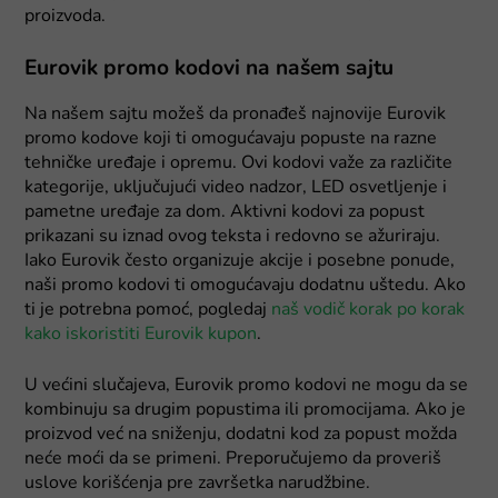
proizvoda.
Eurovik promo kodovi na našem sajtu
Na našem sajtu možeš da pronađeš najnovije Eurovik
promo kodove koji ti omogućavaju popuste na razne
tehničke uređaje i opremu. Ovi kodovi važe za različite
kategorije, uključujući video nadzor, LED osvetljenje i
pametne uređaje za dom. Aktivni kodovi za popust
prikazani su iznad ovog teksta i redovno se ažuriraju.
Iako Eurovik često organizuje akcije i posebne ponude,
naši promo kodovi ti omogućavaju dodatnu uštedu. Ako
ti je potrebna pomoć, pogledaj
naš vodič korak po korak
kako iskoristiti Eurovik kupon
.
U većini slučajeva, Eurovik promo kodovi ne mogu da se
kombinuju sa drugim popustima ili promocijama. Ako je
proizvod već na sniženju, dodatni kod za popust možda
neće moći da se primeni. Preporučujemo da proveriš
uslove korišćenja pre završetka narudžbine.