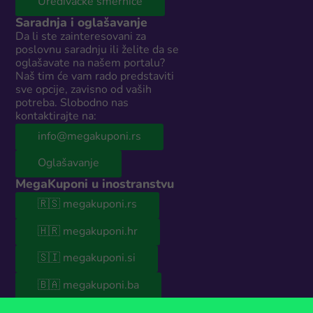
Uređivačke smernice
Saradnja i oglašavanje
Da li ste zainteresovani za
poslovnu saradnju ili želite da se
oglašavate na našem portalu?
Naš tim će vam rado predstaviti
sve opcije, zavisno od vaših
potreba. Slobodno nas
kontaktirajte na:
info@megakuponi.rs
Oglašavanje
MegaKuponi u inostranstvu
🇷🇸 megakuponi.rs
🇭🇷 megakuponi.hr
🇸🇮 megakuponi.si
🇧🇦 megakuponi.ba
© 2026 MegaKuponi® Srbija