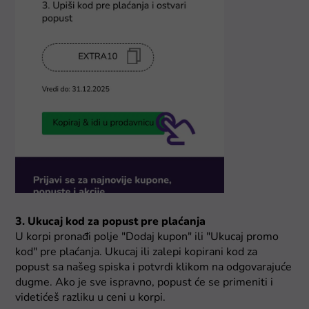
3. Ukucaj kod za popust pre plaćanja
U korpi pronađi polje "Dodaj kupon" ili "Ukucaj promo
kod" pre plaćanja. Ukucaj ili zalepi kopirani kod za
popust sa našeg spiska i potvrdi klikom na odgovarajuće
dugme. Ako je sve ispravno, popust će se primeniti i
videtićeš razliku u ceni u korpi.