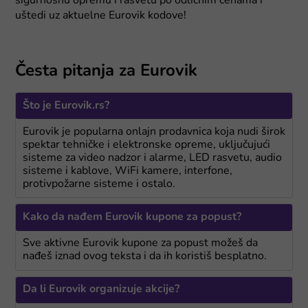
sigurnosnu opremu i rasvetu po odličnim cenama i
uštedi uz aktuelne Eurovik kodove!
Česta pitanja za Eurovik
Što je Eurovik.rs?
Eurovik je popularna onlajn prodavnica koja nudi širok
spektar tehničke i elektronske opreme, uključujući
sisteme za video nadzor i alarme, LED rasvetu, audio
sisteme i kablove, WiFi kamere, interfone,
protivpožarne sisteme i ostalo.
Kako da nađem Eurovik kupone za popust?
Sve aktivne Eurovik kupone za popust možeš da
nađeš iznad ovog teksta i da ih koristiš besplatno.
Da li Eurovik organizuje akcije?