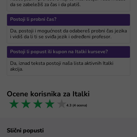
da se zabeležiš za čas i da platiš.
Postoji li probni čas?
Da, postoji i mogućnost da odabereš probni čas jezika
i vidiš da li ti se sviđa jezik i određeni profesor.
Postoji li popust ili kupon na Italki kurseve?
Da, iznad teksta postoji naša lista aktivnih Italki
akcija.
Ocene korisnika za Italki
1 star
2 stars
3 stars
4 stars
5 stars
4.3 (4 ocena)
Slični popusti