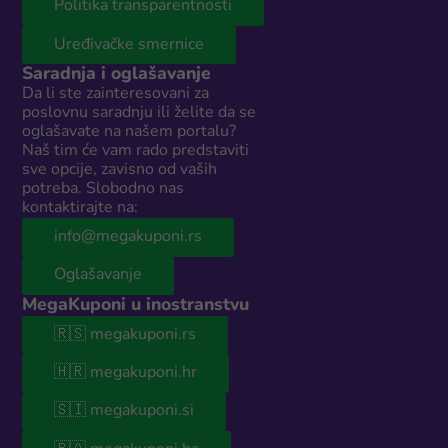
Politika transparentnosti
Uređivačke smernice
Saradnja i oglašavanje
Da li ste zainteresovani za
poslovnu saradnju ili želite da se
oglašavate na našem portalu?
Naš tim će vam rado predstaviti
sve opcije, zavisno od vaših
potreba. Slobodno nas
kontaktirajte na:
info@megakuponi.rs
Oglašavanje
MegaKuponi u inostranstvu
🇷🇸 megakuponi.rs
🇭🇷 megakuponi.hr
🇸🇮 megakuponi.si