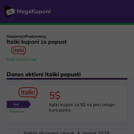
Naslovna
Prodavnice
Italki kuponi za popust
Italki zvanični sajt
Danas aktivni Italki popusti
5$
Italki kupon za 5$ na prvi onlajn
kurs jezika
Zadnje ažurirano: utorak, 4. avgust 2026.