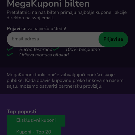
MegaKuponi bilten
Pretplatnici na naš bilten primaju najbolje kupone i akcije
direktno na svoj email.
Prijavi se
za najveću uštedu!
Prijavi se
Ručno testirano
100% besplatno
Odjava moguća bilokad
MegaKuponi funkcioniše zahvaljujući podršci svoje
publike. Kada obaviš kupovinu preko linkova na našem
sajtu, možemo ostvariti partnersku proviziju.
Top popusti
Ekskluzivni kuponi
Kuponi - Top 20