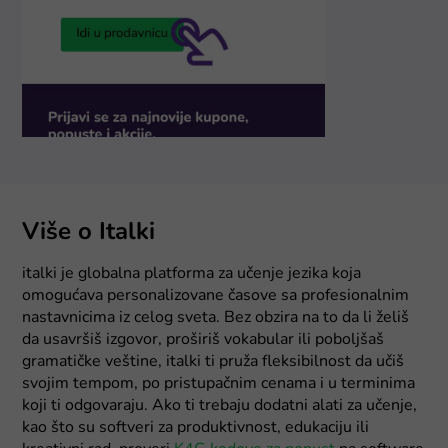
Više o Italki
italki je globalna platforma za učenje jezika koja
omogućava personalizovane časove sa profesionalnim
nastavnicima iz celog sveta. Bez obzira na to da li želiš
da usavršiš izgovor, proširiš vokabular ili poboljšaš
gramatičke veštine, italki ti pruža fleksibilnost da učiš
svojim tempom, po pristupačnim cenama i u terminima
koji ti odgovaraju. Ako ti trebaju dodatni alati za učenje,
kao što su softveri za produktivnost, edukaciju ili