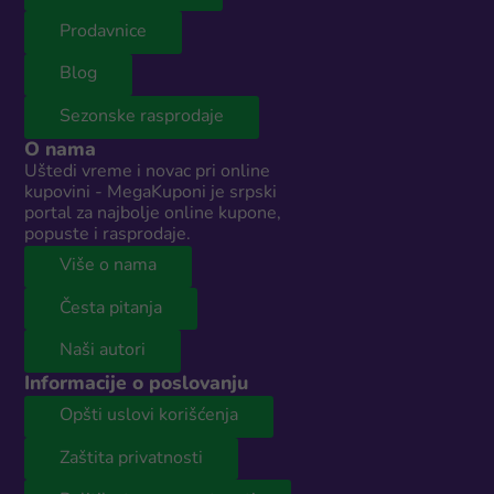
Prodavnice
Blog
Sezonske rasprodaje
O nama
Uštedi vreme i novac pri online
kupovini - MegaKuponi je srpski
portal za najbolje online kupone,
popuste i rasprodaje.
Više o nama
Česta pitanja
Naši autori
Informacije o poslovanju
Opšti uslovi korišćenja
Zaštita privatnosti