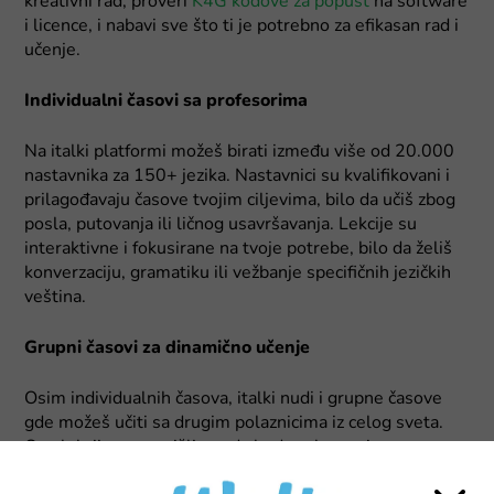
kreativni rad, proveri
K4G kodove za popust
na software
i licence, i nabavi sve što ti je potrebno za efikasan rad i
učenje.
Individualni časovi sa profesorima
Na italki platformi možeš birati između više od 20.000
nastavnika za 150+ jezika. Nastavnici su kvalifikovani i
prilagođavaju časove tvojim ciljevima, bilo da učiš zbog
posla, putovanja ili ličnog usavršavanja. Lekcije su
interaktivne i fokusirane na tvoje potrebe, bilo da želiš
konverzaciju, gramatiku ili vežbanje specifičnih jezičkih
veština.
Grupni časovi za dinamično učenje
Osim individualnih časova, italki nudi i grupne časove
gde možeš učiti sa drugim polaznicima iz celog sveta.
Ove lekcije su osmišljene da budu zabavne i
interaktivne, a vode ih iskusni predavači koji pomažu u