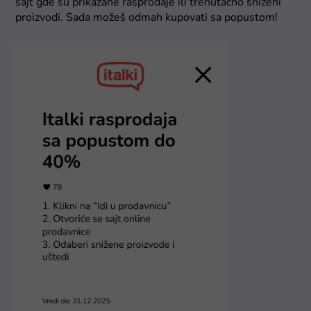
sajt gde su prikazane rasprodaje ili trenutačno sniženi
proizvodi. Sada možeš odmah kupovati sa popustom!