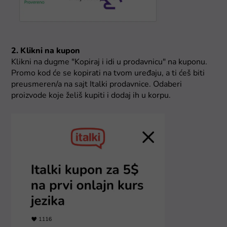
2. Klikni na kupon
Klikni na dugme "Kopiraj i idi u prodavnicu" na kuponu.
Promo kod će se kopirati na tvom uređaju, a ti ćeš biti
preusmeren/a na sajt Italki prodavnice. Odaberi
proizvode koje želiš kupiti i dodaj ih u korpu.