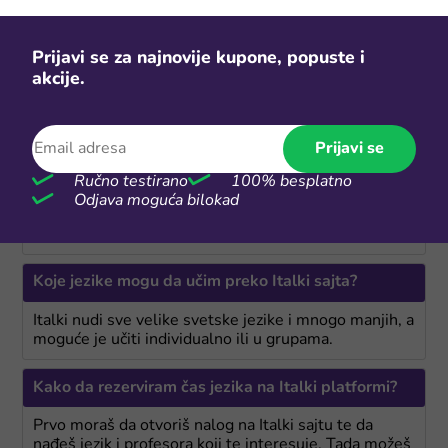
aplikacijama, ne zaboravi da pogledaš
Kinguin kodove za
softvere i igre
koje mogu obogatiti tvoje slobodno
vreme i podržati tvoje hobije.
Prijavi se za najnovije kupone, popuste i
akcije.
Česta pitanja za Italki
Prijavi se
Šta je Italki?
Ručno testirano
100% besplatno
Odjava moguća bilokad
Italki je onlajn platforma za učenje jezika preko koje
možeš da učiš jezike onlajn na fleksibilan način.
Koje jezike mogu da učim preko Italki sajta?
Italki nudi sve velike svetske jezike i mnogo manjih, a
moguće je učiti individualno ili u grupama.
Kako da rezerviram čas jezika na Italki platformi?
Prvo moraš da otvoriš nalog na Italki sajtu te da
nađeš jezik i profesora koji te interesuje. Tada možeš