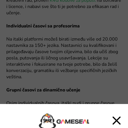
kreativni rad, proveri
K4G kodove za popust
na software
i licence, i nabavi sve što ti je potrebno za efikasan rad i
učenje.
Individualni časovi sa profesorima
Na italki platformi možeš birati između više od 20.000
nastavnika za 150+ jezika. Nastavnici su kvalifikovani i
prilagođavaju časove tvojim ciljevima, bilo da učiš zbog
posla, putovanja ili ličnog usavršavanja. Lekcije su
interaktivne i fokusirane na tvoje potrebe, bilo da želiš
konverzaciju, gramatiku ili vežbanje specifičnih jezičkih
veština.
Grupni časovi za dinamično učenje
Osim individualnih časova, italki nudi i grupne časove
gde možeš učiti sa drugim polaznicima iz celog sveta.
Ove lekcije su osmišljene da budu zabavne i
interaktivne, a vode ih iskusni predavači koji pomažu u