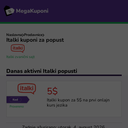
Naslovna
Prodavnice
Italki kuponi za popust
Italki zvanični sajt
Danas aktivni Italki popusti
5$
Italki kupon za 5$ na prvi onlajn
kurs jezika
Zadnje ažurirano: utorak, 4. avgust 2026.