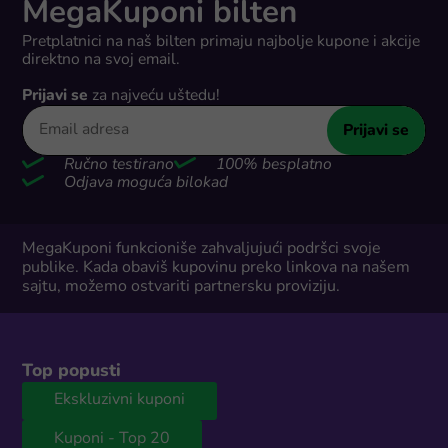
MegaKuponi bilten
Pretplatnici na naš bilten primaju najbolje kupone i akcije
direktno na svoj email.
Prijavi se
za najveću uštedu!
Prijavi se
Ručno testirano
100% besplatno
Odjava moguća bilokad
MegaKuponi funkcioniše zahvaljujući podršci svoje
publike. Kada obaviš kupovinu preko linkova na našem
sajtu, možemo ostvariti partnersku proviziju.
Top popusti
Ekskluzivni kuponi
Kuponi - Top 20