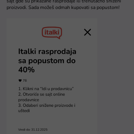
sajt gde su prikazane rasprodaje ili trenutačno sniženi
proizvodi. Sada možeš odmah kupovati sa popustom!