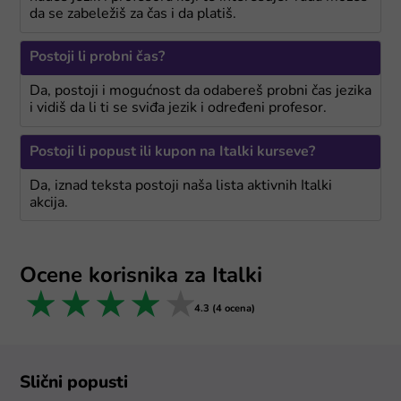
da se zabeležiš za čas i da platiš.
Postoji li probni čas?
Da, postoji i mogućnost da odabereš probni čas jezika
i vidiš da li ti se sviđa jezik i određeni profesor.
Postoji li popust ili kupon na Italki kurseve?
Da, iznad teksta postoji naša lista aktivnih Italki
akcija.
Ocene korisnika za Italki
1 star
2 stars
3 stars
4 stars
5 stars
4.3 (4 ocena)
Slični popusti