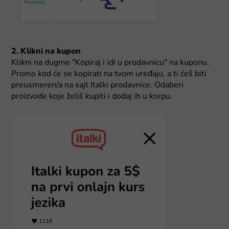
2. Klikni na kupon
Klikni na dugme "Kopiraj i idi u prodavnicu" na kuponu.
Promo kod će se kopirati na tvom uređaju, a ti ćeš biti
preusmeren/a na sajt Italki prodavnice. Odaberi
proizvode koje želiš kupiti i dodaj ih u korpu.