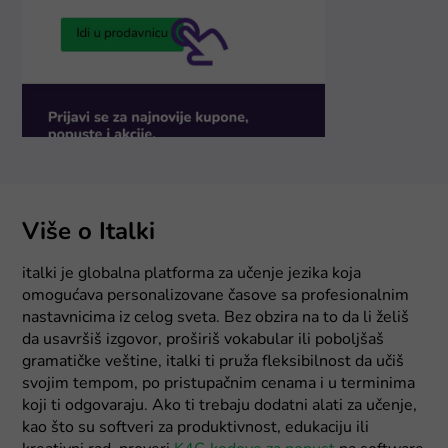
Više o Italki
italki je globalna platforma za učenje jezika koja
omogućava personalizovane časove sa profesionalnim
nastavnicima iz celog sveta. Bez obzira na to da li želiš
da usavršiš izgovor, proširiš vokabular ili poboljšaš
gramatičke veštine, italki ti pruža fleksibilnost da učiš
svojim tempom, po pristupačnim cenama i u terminima
koji ti odgovaraju. Ako ti trebaju dodatni alati za učenje,
kao što su softveri za produktivnost, edukaciju ili