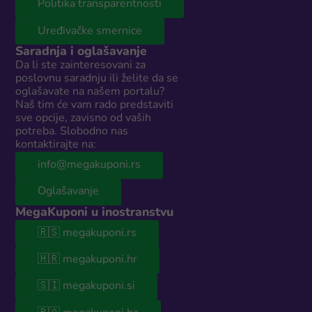
Politika transparentnosti
Uređivačke smernice
Saradnja i oglašavanje
Da li ste zainteresovani za
poslovnu saradnju ili želite da se
oglašavate na našem portalu?
Naš tim će vam rado predstaviti
sve opcije, zavisno od vaših
potreba. Slobodno nas
kontaktirajte na:
info@megakuponi.rs
Oglašavanje
MegaKuponi u inostranstvu
🇷🇸 megakuponi.rs
🇭🇷 megakuponi.hr
🇸🇮 megakuponi.si