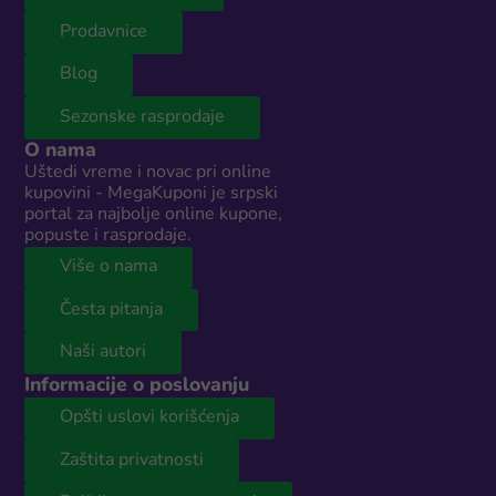
Prodavnice
Blog
Sezonske rasprodaje
O nama
Uštedi vreme i novac pri online
kupovini - MegaKuponi je srpski
portal za najbolje online kupone,
popuste i rasprodaje.
Više o nama
Česta pitanja
Naši autori
Informacije o poslovanju
Opšti uslovi korišćenja
Zaštita privatnosti