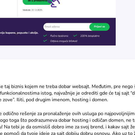
še taj biznis kojem ne treba dobar websajt. Međutim, pre nego 
funkcionalnostima istog, najvažnije je odrediti gde će taj sajt “d
e zove”. Iliti, pod drugim imenom, hosting i domen.
odlično rešenje za pronalaženje ovih usluga po najpovoljnijim
go toga što podrazumeva dobar hosting i odličan domen, ne tr
! Na tebi je da osmisliš dobro ime za svoj brend, i kakav sajt že
pomoći da tvoje ideje za sajt dobiju dobru osnovu. Ako uz to 