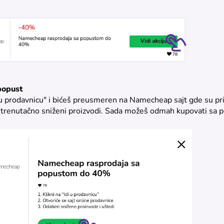
 popust
i u prodavnicu" i bićeš preusmeren na Namecheap sajt gde su pr
i trenutačno sniženi proizvodi. Sada možeš odmah kupovati sa