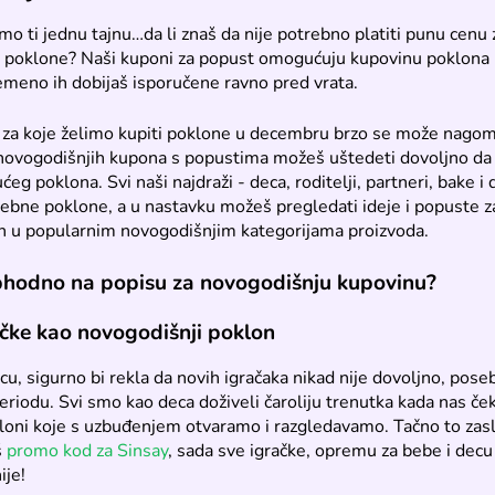
mo ti jednu tajnu…da li znaš da nije potrebno platiti punu cenu 
 poklone? Naši kuponi za popust omogućuju kupovinu poklona 
remeno ih dobijaš isporučene ravno pred vrata.
za koje želimo kupiti poklone u decembru brzo se može nagomil
novogodišnjih kupona s popustima možeš uštedeti dovoljno da
ućeg poklona. Svi naši najdraži - deca, roditelji, partneri, bake i
ebne poklone, a u nastavku možeš pregledati ideje i popuste z
ih u popularnim novogodišnjim kategorijama proizvoda.
phodno na popisu za novogodišnju kupovinu?
ačke kao novogodišnji poklon
u, sigurno bi rekla da novih igračaka nikad nije dovoljno, pose
riodu. Svi smo kao deca doživeli čaroliju trenutka kada nas če
loni koje s uzbuđenjem otvaramo i razgledavamo. Tačno to zas
š
promo kod za Sinsay
, sada sve igračke, opremu za bebe i decu
ije!