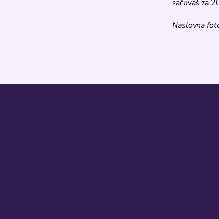
sačuvaš za 2
Naslovna foto