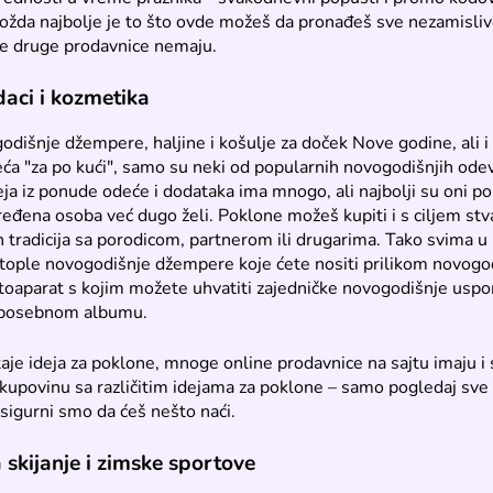
ožda najbolje je to što ovde možeš da pronađeš sve nezamislive
je druge prodavnice nemaju.
aci i kozmetika
dišnje džempere, haljine i košulje za doček Nove godine, ali i
ća "za po kući", samo su neki od popularnih novogodišnjih ode
ja iz ponude odeće i dodataka ima mnogo, ali najbolji su oni po
ređena osoba već dugo želi. Poklone možeš kupiti i s ciljem stv
 tradicija sa porodicom, partnerom ili drugarima. Tako svima u 
 tople novogodišnje džempere koje ćete nositi prilikom novogo
fotoaparat s kojim možete uhvatiti zajedničke novogodišnje usp
u posebnom albumu.
aje ideja za poklone, mnoge online prodavnice na sajtu imaju i 
 kupovinu sa različitim idejama za poklone – samo pogledaj sv
 sigurni smo da ćeš nešto naći.
skijanje i zimske sportove