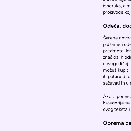
isporuka, a m
proizvode ko
Odeća, dod
Šarene novogo
pidžame i ode
predmeta. Ide
znaš da ih od
novogodišnjih
možeš kupiti
ili polaroid 
sačuvati ih 
Ako ti ponest
kategorije za
ovog teksta i
Oprema za 