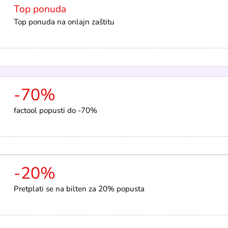
Top ponuda
Top ponuda na onlajn zaštitu
-70%
factool popusti do -70%
-20%
Pretplati se na bilten za 20% popusta