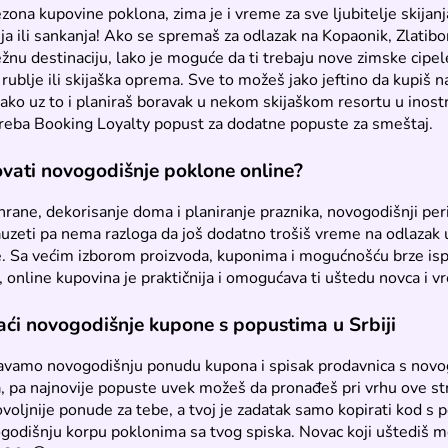
zona kupovine poklona, zima je i vreme za sve ljubitelje skijanj
 ili sankanja! Ako se spremaš za odlazak na Kopaonik, Zlatibor
žnu destinaciju, lako je moguće da ti trebaju nove zimske cipe
 rublje ili skijaška oprema. Sve to možeš jako jeftino da kupiš 
a ako uz to i planiraš boravak u nekom skijaškom resortu u inost
treba Booking Loyalty popust za dodatne popuste za smeštaj.
vati novogodišnje poklone online?
rane, dekorisanje doma i planiranje praznika, novogodišnji per
auzeti pa nema razloga da još dodatno trošiš vreme na odlazak u
e. Sa većim izborom proizvoda, kuponima i mogućnošću brze is
 online kupovina je praktičnija i omogućava ti uštedu novca i 
ći novogodišnje kupone s popustima u Srbiji
avamo novogodišnju ponudu kupona i spisak prodavnica s novo
 pa najnovije popuste uvek možeš da pronađeš pri vrhu ove str
voljnije ponude za tebe, a tvoj je zadatak samo kopirati kod s
godišnju korpu poklonima sa tvog spiska. Novac koji uštediš 