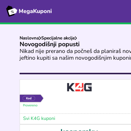
Naslovna
Specijalne akcije
Novogodišnji popusti
Nikad nije prerano da počneš da planiraš n
jeftino kupiti sa našim novogodišnjim kuponim
Svi K4G kuponi