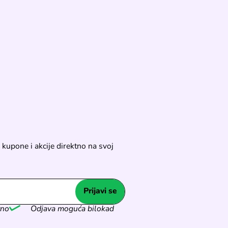
 kupone i akcije direktno na svoj
Prijavi se
tno
Odjava moguća bilokad