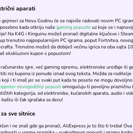
ktrični aparati
i gejmeri za Novu Godinu će se najviše radovati novim PC igram
 posebno kada otkriju naše
gaming popuste
uz koje se i najnovi
inije! Na K4G i Kinguinu možeš pronaći digitalne ključeve i Stea
tup trenutno najpopularnijim PC igrama, poput Fortnitea, novog
crafta. Trenutno možeš da dobiješ većinu igrica na oba sajta 10
naš ekskluzivni kupon s popustom!
 računarske igre, već gaming opremu, elektronske uređaje ili g
titi niz kupona iz ponude iznad ovog teksta. Možda za roditelje t
u koji i ti imaš jer se svaki put kada te posete ne mogu dovoljno
oppster novogodišnji popusti
omogućuju ti povoljnu prazničnu 
zličitih kategorija, od elektronike, kućanskih aparata, audio i v
baštu ili čak igračaka za decu!
za sve sitnice
klon i ne znaš gde ga pronaći, AliExpress je to što ti treba! Ov
ednosti u vreme praznika - svakodnevni popusti i promo kodov