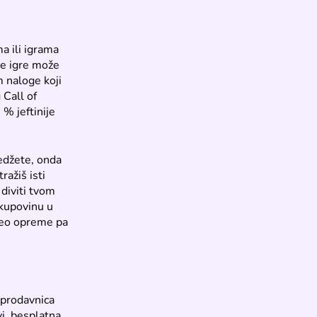
a ili igrama
je igre može
m naloge koji
 Call of
 % jeftinije
edžete, onda
ražiš isti
 diviti tvom
kupovinu u
ideo opreme pa
a prodavnica
i, besplatna