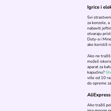
Igrice i ele
Svi strastven
za konzole, a
nabaviti jeft
otvaraju pris
Duty-a i Mine
ako koristiš 
Ako ne tražiš
možeš iskoris
aparat za kaf
kapućinu?
Sh
više od 10 ra
do opreme za 
AliExpress 
Ako tražiš po
ima mnoge pr