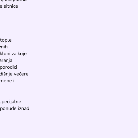
 sitnice i
 tople
vnih
kloni za koje
aranja
porodici
dišnje večere
omene i
specijalne
e ponude iznad