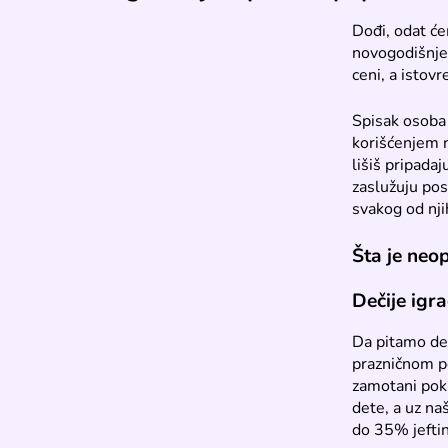
Dođi, odat će
novogodišnje
ceni, a istov
Spisak osoba 
korišćenjem 
lišiš pripadaj
zaslužuju pos
svakog od nj
Šta je neo
Dečije igr
Da pitamo dec
prazničnom pe
zamotani pok
dete, a uz na
do 35% jeftin