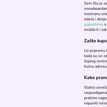
Sem što je se
snowboardanja
inostranu sne
odeća i donje
popustima
, 
možda ti i za
Zašto kupo
Uz pripremu h
kada su svi z
šoping centr
kućnu adresu,
Kako prona
Stalno osvež
rasprodajama,
pratimo najpo
napuniti novo