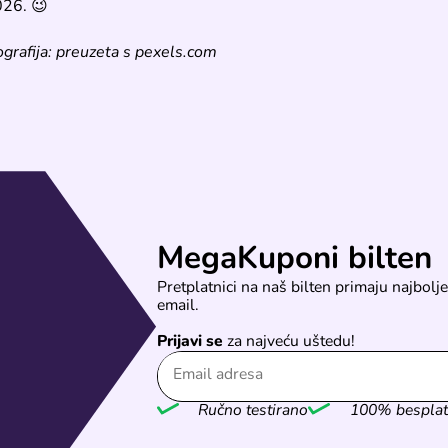
026. 😉
grafija: preuzeta s pexels.com
MegaKuponi bilten
Pretplatnici na naš bilten primaju najbolje
email.
Prijavi se
za najveću uštedu!
Ručno testirano
100% bespla