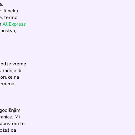
a,
 ili neku
le, termo
na
AliExpress
ranstvu,
iod je vreme
 radnje ili
poruke na
vremena.
godišnjim
anice. Mi
 popustom te
možeš da