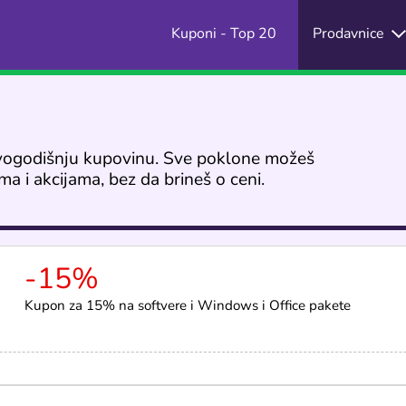
Kuponi - Top 20
Prodavnice
ovogodišnju kupovinu. Sve poklone možeš
a i akcijama, bez da brineš o ceni.
-15%
Kupon za 15% na softvere i Windows i Office pakete