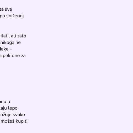
za sve
po sniženoj
ati, ali zato
 nikoga ne
 deke -
a poklone za
bno u
kaju lepo
lužuje svako
 možeš kupiti