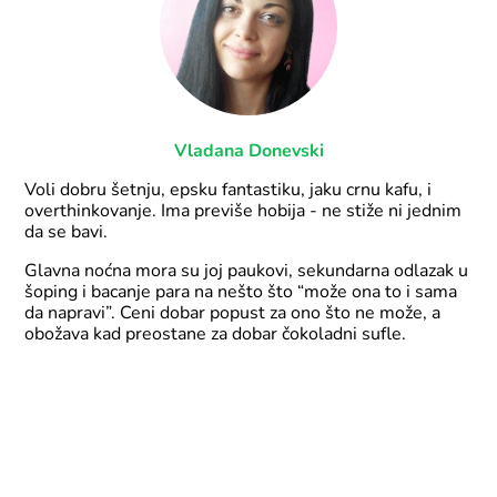
Vladana Donevski
Voli dobru šetnju, epsku fantastiku, jaku crnu kafu, i
overthinkovanje. Ima previše hobija - ne stiže ni jednim
da se bavi.
Glavna noćna mora su joj paukovi, sekundarna odlazak u
šoping i bacanje para na nešto što “može ona to i sama
da napravi”. Ceni dobar popust za ono što ne može, a
obožava kad preostane za dobar čokoladni sufle.