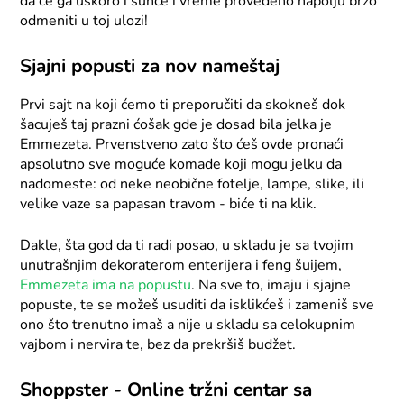
da će ga uskoro i sunce i vreme provedeno napolju brzo
odmeniti u toj ulozi!
Sjajni popusti za nov nameštaj
Prvi sajt na koji ćemo ti preporučiti da skokneš dok
šacuješ taj prazni ćošak gde je dosad bila jelka je
Emmezeta. Prvenstveno zato što ćeš ovde pronaći
apsolutno sve moguće komade koji mogu jelku da
nadomeste: od neke neobične fotelje, lampe, slike, ili
velike vaze sa papasan travom - biće ti na klik.
Dakle, šta god da ti radi posao, u skladu je sa tvojim
unutrašnjim dekoraterom enterijera i feng šuijem,
Emmezeta ima na popustu
. Na sve to, imaju i sjajne
popuste, te se možeš usuditi da isklikćeš i zameniš sve
ono što trenutno imaš a nije u skladu sa celokupnim
vajbom i nervira te, bez da prekršiš budžet.
Shoppster - Online tržni centar sa