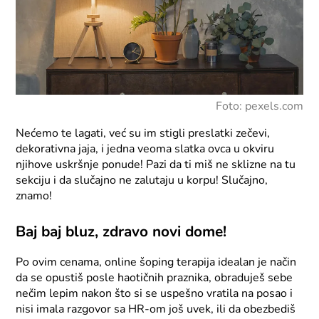
Foto: pexels.com
Nećemo te lagati, već su im stigli preslatki zečevi,
dekorativna jaja, i jedna veoma slatka ovca u okviru
njihove uskršnje ponude! Pazi da ti miš ne sklizne na tu
sekciju i da slučajno ne zalutaju u korpu! Slučajno,
znamo!
Baj baj bluz, zdravo novi dome!
Po ovim cenama, online šoping terapija idealan je način
da se opustiš posle haotičnih praznika, obraduješ sebe
nečim lepim nakon što si se uspešno vratila na posao i
nisi imala razgovor sa HR-om još uvek, ili da obezbediš