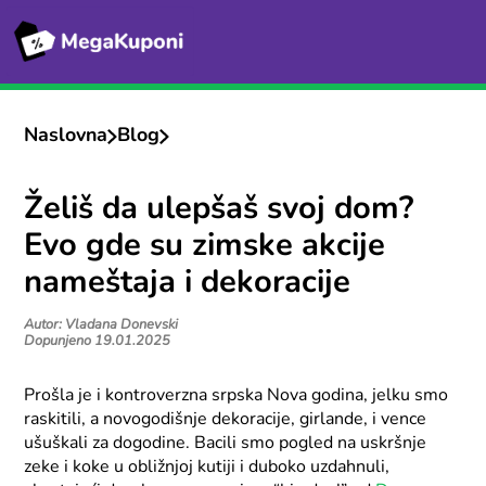
Naslovna
Blog
Želiš da ulepšaš svoj dom?
Evo gde su zimske akcije
nameštaja i dekoracije
Autor: Vladana Donevski
Dopunjeno 19.01.2025
Prošla je i kontroverzna srpska Nova godina, jelku smo
raskitili, a novogodišnje dekoracije, girlande, i vence
ušuškali za dogodine. Bacili smo pogled na uskršnje
zeke i koke u obližnjoj kutiji i duboko uzdahnuli,