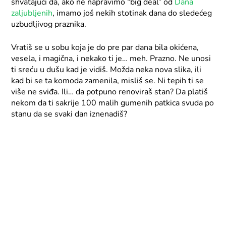
shvatajući da, ako ne napravimo “big deal” od
Dana
zaljubljenih
, imamo još nekih stotinak dana do sledećeg
uzbudljivog praznika.
Vratiš se u sobu koja je do pre par dana bila okićena,
vesela, i magična, i nekako ti je… meh. Prazno. Ne unosi
ti sreću u dušu kad je vidiš. Možda neka nova slika, ili
kad bi se ta komoda zamenila, misliš se. Ni tepih ti se
više ne sviđa. Ili… da potpuno renoviraš stan? Da platiš
nekom da ti sakrije 100 malih gumenih patkica svuda po
stanu da se svaki dan iznenadiš?