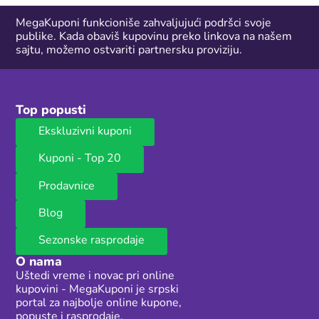
MegaKuponi funkcioniše zahvaljujući podršci svoje
publike. Kada obaviš kupovinu preko linkova na našem
sajtu, možemo ostvariti partnersku proviziju.
Top popusti
Ekskluzivni kuponi
Kuponi - Top 20
Prodavnice
Blog
Sezonske rasprodaje
O nama
Uštedi vreme i novac pri online
kupovini - MegaKuponi je srpski
portal za najbolje online kupone,
popuste i rasprodaje.