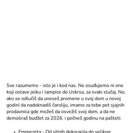
Sve razumemo - isto je i kod nas. Ne osuđujemo ni one
koji ostave jelku i lampice do Uskrsa, za svaki slučaj. No,
ako se odlučiš da uneseš promene u svoj dom u novoj
godini da nadoknadiš čaroliju, imamo za tebe pet sjajnih
prodavnica gde možeš da osvežiš svoj dom, a da ne
demoliraš budžet za 2026. i počneš godinu na pašteti:
Emmezeta - Od sitnih dekoracija do velikog