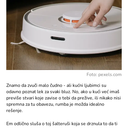
Foto: pexels.com
Znamo da zvuči malo čudno - ali kućni ljubimci su
odavno poznat lek za svaki bluz. No, ako u kući već imaš
previše stvari koje zavise o tebi da prežive, ili nikako nisi
spremna za tu obavezu, rumba je možda idealno
rešenje.
Em odlično sluša o toj šalteruši koja se drznula to da ti