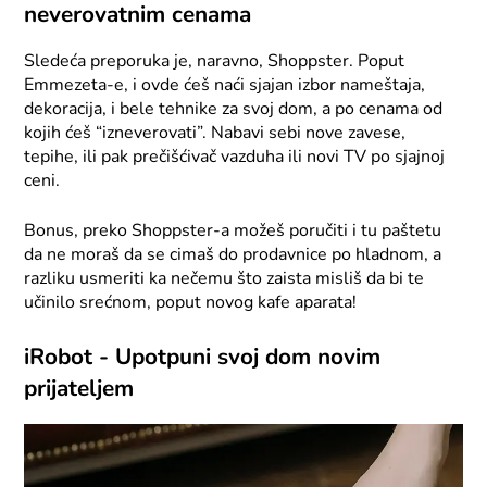
neverovatnim cenama
Sledeća preporuka je, naravno, Shoppster. Poput
Emmezeta-e, i ovde ćeš naći sjajan izbor nameštaja,
dekoracija, i bele tehnike za svoj dom, a po cenama od
kojih ćeš “izneverovati”. Nabavi sebi nove zavese,
tepihe, ili pak prečišćivač vazduha ili novi TV po sjajnoj
ceni.
Bonus, preko Shoppster-a možeš poručiti i tu paštetu
da ne moraš da se cimaš do prodavnice po hladnom, a
razliku usmeriti ka nečemu što zaista misliš da bi te
učinilo srećnom, poput novog kafe aparata!
iRobot - Upotpuni svoj dom novim
prijateljem