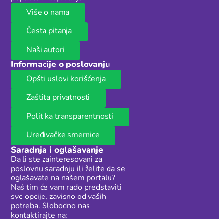
Više o nama
Česta pitanja
Naši autori
Informacije o poslovanju
Opšti uslovi korišćenja
Zaštita privatnosti
Politika transparentnosti
Uređivačke smernice
Saradnja i oglašavanje
Da li ste zainteresovani za
poslovnu saradnju ili želite da se
oglašavate na našem portalu?
Naš tim će vam rado predstaviti
sve opcije, zavisno od vaših
potreba. Slobodno nas
kontaktirajte na: