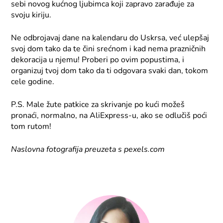
sebi novog kućnog ljubimca koji zapravo zarađuje za
svoju kiriju.
Ne odbrojavaj dane na kalendaru do Uskrsa, već ulepšaj
svoj dom tako da te čini srećnom i kad nema prazničnih
dekoracija u njemu! Proberi po ovim popustima, i
organizuj tvoj dom tako da ti odgovara svaki dan, tokom
cele godine.
P.S. Male žute patkice za skrivanje po kući možeš
pronaći, normalno, na AliExpress-u, ako se odlučiš poći
tom rutom!
Naslovna fotografija preuzeta s pexels.com