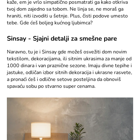
kaže, em je vrlo simpatično posmatrati ga kako otkriva
tvoj dom zajedno sa tobom. Ne linja se, ne moraš ga
hraniti, niti izvoditi u šetnje. Plus, čisti podove umesto
tebe. Gde ćeš boljeg kućnog ljubimca?
Sinsay - Sjajni detalji za smešne pare
Naravno, tu je i Sinsay gde možeš osvežiti dom novim
tekstilom, dekoracijama, ili sitnim ukrasima za manje od
1000 dinara i van praznične sezone. Imaju divne tepihe i
jastuke, odličan izbor sitnih dekoracija i ukrasne rasvete,
a pronaći ćeš i odlične setove posteljina da obnoviš
spavaću sobu po stvarno super cenama.