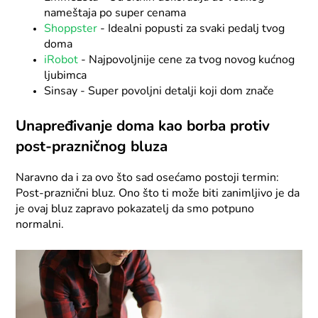
nameštaja po super cenama
Shoppster
- Idealni popusti za svaki pedalj tvog
doma
iRobot
- Najpovoljnije cene za tvog novog kućnog
ljubimca
Sinsay - Super povoljni detalji koji dom znače
Unapređivanje doma kao borba protiv
post-prazničnog bluza
Naravno da i za ovo što sad osećamo postoji termin:
Post-praznični bluz. Ono što ti može biti zanimljivo je da
je ovaj bluz zapravo pokazatelj da smo potpuno
normalni.