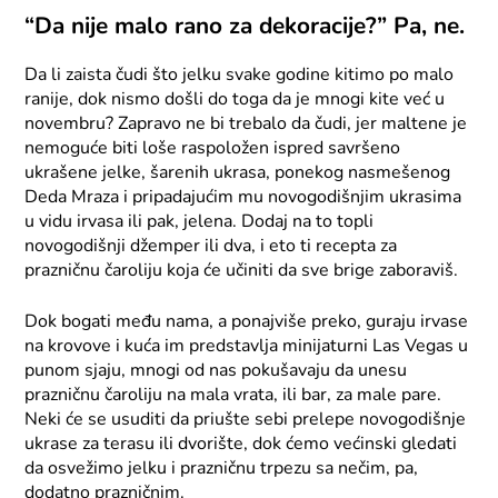
“Da nije malo rano za dekoracije?” Pa, ne.
Da li zaista čudi što jelku svake godine kitimo po malo
ranije, dok nismo došli do toga da je mnogi kite već u
novembru? Zapravo ne bi trebalo da čudi, jer maltene je
nemoguće biti loše raspoložen ispred savršeno
ukrašene jelke, šarenih ukrasa, ponekog nasmešenog
Deda Mraza i pripadajućim mu novogodišnjim ukrasima
u vidu irvasa ili pak, jelena. Dodaj na to topli
novogodišnji džemper ili dva, i eto ti recepta za
prazničnu čaroliju koja će učiniti da sve brige zaboraviš.
Dok bogati među nama, a ponajviše preko, guraju irvase
na krovove i kuća im predstavlja minijaturni Las Vegas u
punom sjaju, mnogi od nas pokušavaju da unesu
prazničnu čaroliju na mala vrata, ili bar, za male pare.
Neki će se usuditi da priušte sebi prelepe novogodišnje
ukrase za terasu ili dvorište, dok ćemo većinski gledati
da osvežimo jelku i prazničnu trpezu sa nečim, pa,
dodatno prazničnim.