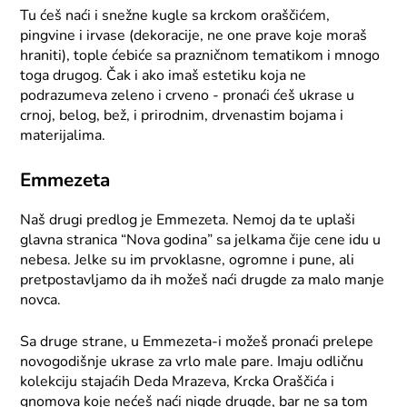
Tu ćeš naći i snežne kugle sa krckom oraščićem,
pingvine i irvase (dekoracije, ne one prave koje moraš
hraniti), tople ćebiće sa prazničnom tematikom i mnogo
toga drugog. Čak i ako imaš estetiku koja ne
podrazumeva zeleno i crveno - pronaći ćeš ukrase u
crnoj, belog, bež, i prirodnim, drvenastim bojama i
materijalima.
Emmezeta
Naš drugi predlog je Emmezeta. Nemoj da te uplaši
glavna stranica “Nova godina” sa jelkama čije cene idu u
nebesa. Jelke su im prvoklasne, ogromne i pune, ali
pretpostavljamo da ih možeš naći drugde za malo manje
novca.
Sa druge strane, u Emmezeta-i možeš pronaći prelepe
novogodišnje ukrase za vrlo male pare. Imaju odličnu
kolekciju stajaćih Deda Mrazeva, Krcka Oraščića i
gnomova koje nećeš naći nigde drugde, bar ne sa tom