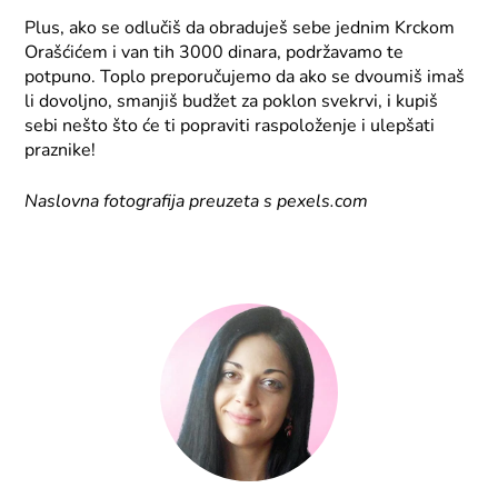
Plus, ako se odlučiš da obraduješ sebe jednim Krckom
Orašćićem i van tih 3000 dinara, podržavamo te
potpuno. Toplo preporučujemo da ako se dvoumiš imaš
li dovoljno, smanjiš budžet za poklon svekrvi, i kupiš
sebi nešto što će ti popraviti raspoloženje i ulepšati
praznike!
Naslovna fotografija preuzeta s pexels.com