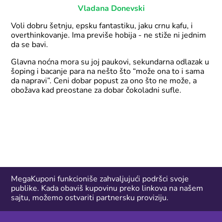
Vladana Donevski
Voli dobru šetnju, epsku fantastiku, jaku crnu kafu, i
overthinkovanje. Ima previše hobija - ne stiže ni jednim
da se bavi.
Glavna noćna mora su joj paukovi, sekundarna odlazak u
šoping i bacanje para na nešto što “može ona to i sama
da napravi”. Ceni dobar popust za ono što ne može, a
obožava kad preostane za dobar čokoladni sufle.
MegaKuponi funkcioniše zahvaljujući podršci svoje
publike. Kada obaviš kupovinu preko linkova na našem
sajtu, možemo ostvariti partnersku proviziju.