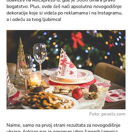
obavićeš na AliExpress-u, gde je 3000 dinara pravo
bogatstvo. Plus, ovde ćeš naći apsolutno novogodišnje
dekoracije koje si videla po reklamama i na Instagramu,
a i odeću za tvog ljubimca!
Foto: pexels.com
Naime, samo na prvoj strani rezultata za novogodišnje
ukrase, šokirao nas je ogroman izbor šarenih lampica,