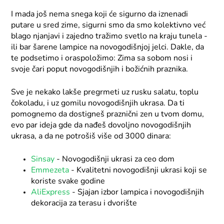
I mada još nema snega koji će sigurno da iznenadi
putare u sred zime, sigurni smo da smo kolektivno već
blago njanjavi i zajedno tražimo svetlo na kraju tunela -
ili bar šarene lampice na novogodišnjoj jelci. Dakle, da
te podsetimo i oraspoložimo: Zima sa sobom nosi i
svoje čari poput novogodišnjih i božićnih praznika.
Sve je nekako lakše pregrmeti uz rusku salatu, toplu
čokoladu, i uz gomilu novogodišnjih ukrasa. Da ti
pomognemo da dostigneš praznični zen u tvom domu,
evo par ideja gde da nađeš dovoljno novogodišnjih
ukrasa, a da ne potrošiš više od 3000 dinara:
Sinsay
- Novogodišnji ukrasi za ceo dom
Emmezeta
- Kvalitetni novogodišnji ukrasi koji se
koriste svake godine
AliExpress
- Sjajan izbor lampica i novogodišnjih
dekoracija za terasu i dvorište