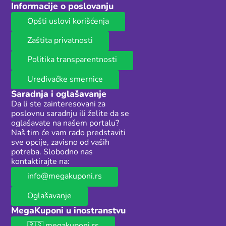
Informacije o poslovanju
Opšti uslovi korišćenja
Zaštita privatnosti
Politika transparentnosti
Uređivačke smernice
Saradnja i oglašavanje
Da li ste zainteresovani za
poslovnu saradnju ili želite da se
oglašavate na našem portalu?
Naš tim će vam rado predstaviti
sve opcije, zavisno od vaših
potreba. Slobodno nas
kontaktirajte na:
info@megakuponi.rs
Oglašavanje
MegaKuponi u inostranstvu
🇷🇸 megakuponi.rs