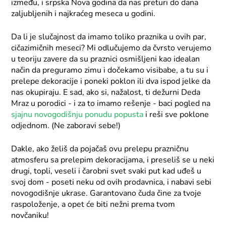
između, i srpska Nova godina da nas preturi do dana
zaljubljenih i najkraćeg meseca u godini.
Da li je slučajnost da imamo toliko praznika u ovih par,
cičazimičnih meseci? Mi odlučujemo da čvrsto verujemo
u teoriju zavere da su praznici osmišljeni kao idealan
način da preguramo zimu i dočekamo visibabe, a tu su i
prelepe dekoracije i poneki poklon ili dva ispod jelke da
nas okupiraju. E sad, ako si, nažalost, ti dežurni Deda
Mraz u porodici - i za to imamo rešenje - baci pogled na
sjajnu novogodišnju ponudu popusta
i reši sve poklone
odjednom. (Ne zaboravi sebe!)
Dakle, ako želiš da pojačaš ovu prelepu prazničnu
atmosferu sa prelepim dekoracijama, i preseliš se u neki
drugi, topli, veseli i čarobni svet svaki put kad uđeš u
svoj dom - poseti neku od ovih prodavnica, i nabavi sebi
novogodišnje ukrase. Garantovano čuda čine za tvoje
raspoloženje, a opet će biti nežni prema tvom
novčaniku!