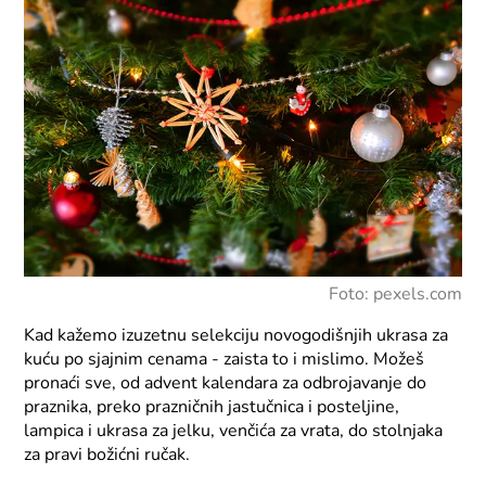
Foto: pexels.com
Kad kažemo izuzetnu selekciju novogodišnjih ukrasa za
kuću po sjajnim cenama - zaista to i mislimo. Možeš
pronaći sve, od advent kalendara za odbrojavanje do
praznika, preko prazničnih jastučnica i posteljine,
lampica i ukrasa za jelku, venčića za vrata, do stolnjaka
za pravi božićni ručak.