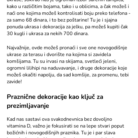
kako u različitim bojama, tako i u oblicima, a čak možeš i
naći one kojima možeš kontrolisati boju preko telefona -
za samo 68 dinara, i to bez poštarine! Tu je i sjajna
ponuda ukrasa i dekoracija za jelku, pa možeš kupiti čak
30 kugli i ukrasa za nekih 700 dinara.
Najvažnije, ovde možeš pronaći i sve one novogodišnje
ukrase za terasu i dvorište na kojima si zavidela
komšijama. Tu su irvasi na skijama, svetleći jeleni,
ogromni lilihipi na naduvavanje, i druge dekoracije koje
možeš okačiti napolju, da sad komšije, za promenu, tebi
zavide!
Praznične dekoracije kao ključ za
prezimljavanje
Kad nas sastavi ova svakodnevnica bez dovoljno
vitamina D, važno je fokusirati se na lepe stvari poput
božićnih i novogodišnjih praznika. Tu je i par slava