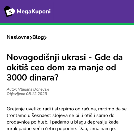
Naslovna
Blog
Novogodišnji ukrasi - Gde da
okitiš ceo dom za manje od
3000 dinara?
Autor: Vladana Donevski
Objavljeno 08.12.2023
Grejanje uveliko radi i strepimo od računa, mrzimo da se
trontamo u šesnaest slojeva ne bi li otišli samo do
prodavnice po hleb, i padamo u blagu depresiju kada
mrak padne već u četiri popodne. Dap, zima nam je.