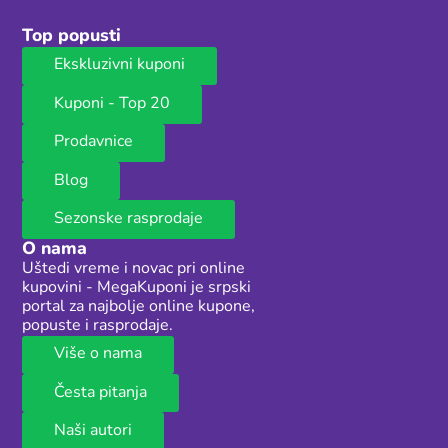
Top popusti
Ekskluzivni kuponi
Kuponi - Top 20
Prodavnice
Blog
Sezonske rasprodaje
O nama
Uštedi vreme i novac pri online
kupovini - MegaKuponi je srpski
portal za najbolje online kupone,
popuste i rasprodaje.
Više o nama
Česta pitanja
Naši autori