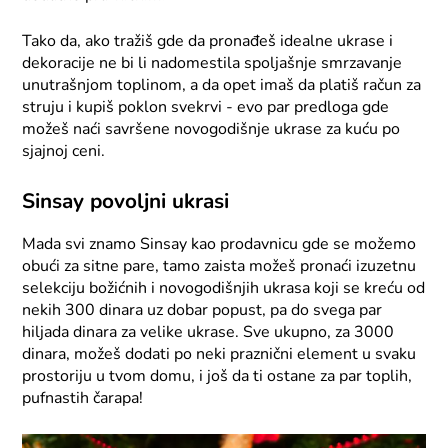
Tako da, ako tražiš gde da pronađeš idealne ukrase i
dekoracije ne bi li nadomestila spoljašnje smrzavanje
unutrašnjom toplinom, a da opet imaš da platiš račun za
struju i kupiš poklon svekrvi - evo par predloga gde
možeš naći savršene novogodišnje ukrase za kuću po
sjajnoj ceni.
Sinsay povoljni ukrasi
Mada svi znamo Sinsay kao prodavnicu gde se možemo
obući za sitne pare, tamo zaista možeš pronaći izuzetnu
selekciju božićnih i novogodišnjih ukrasa koji se kreću od
nekih 300 dinara uz dobar popust, pa do svega par
hiljada dinara za velike ukrase. Sve ukupno, za 3000
dinara, možeš dodati po neki praznični element u svaku
prostoriju u tvom domu, i još da ti ostane za par toplih,
pufnastih čarapa!