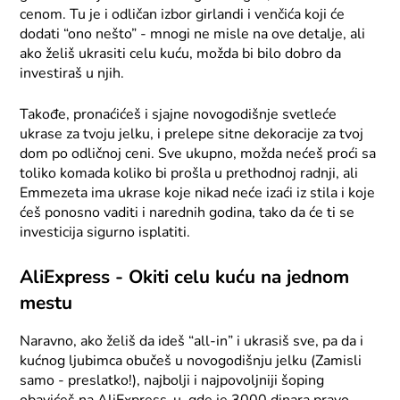
cenom. Tu je i odličan izbor girlandi i venčića koji će
dodati “ono nešto” - mnogi ne misle na ove detalje, ali
ako želiš ukrasiti celu kuću, možda bi bilo dobro da
investiraš u njih.
Takođe, pronaćićeš i sjajne novogodišnje svetleće
ukrase za tvoju jelku, i prelepe sitne dekoracije za tvoj
dom po odličnoj ceni. Sve ukupno, možda nećeš proći sa
toliko komada koliko bi prošla u prethodnoj radnji, ali
Emmezeta ima ukrase koje nikad neće izaći iz stila i koje
ćeš ponosno vaditi i narednih godina, tako da će ti se
investicija sigurno isplatiti.
AliExpress - Okiti celu kuću na jednom
mestu
Naravno, ako želiš da ideš “all-in” i ukrasiš sve, pa da i
kućnog ljubimca obučeš u novogodišnju jelku (Zamisli
samo - preslatko!), najbolji i najpovoljniji šoping